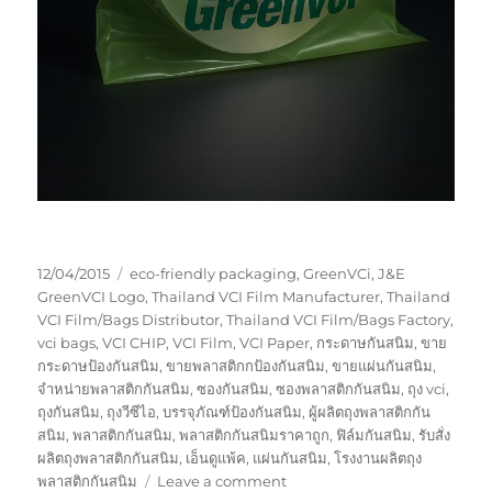
Posted
Tags
12/04/2015
eco-friendly packaging
,
GreenVCi
,
J&E
on
GreenVCI Logo
,
Thailand VCI Film Manufacturer
,
Thailand
VCI Film/Bags Distributor
,
Thailand VCI Film/Bags Factory
,
vci bags
,
VCI CHIP
,
VCI Film
,
VCI Paper
,
กระดาษกันสนิม
,
ขาย
กระดาษป้องกันสนิม
,
ขายพลาสติกกป้องกันสนิม
,
ขายแผ่นกันสนิม
,
จำหน่ายพลาสติกกันสนิม
,
ซองกันสนิม
,
ซองพลาสติกกันสนิม
,
ถุง vci
,
ถุงกันสนิม
,
ถุงวีซีไอ
,
บรรจุภัณฑ์ป้องกันสนิม
,
ผู้ผลิตถุงพลาสติกกัน
สนิม
,
พลาสติกกันสนิม
,
พลาสติกกันสนิมราคาถูก
,
ฟิล์มกันสนิม
,
รับสั่ง
ผลิตถุงพลาสติกกันสนิม
,
เอ็นดูแพ้ค
,
แผ่นกันสนิม
,
โรงงานผลิตถุง
on
พลาสติกกันสนิม
Leave a comment