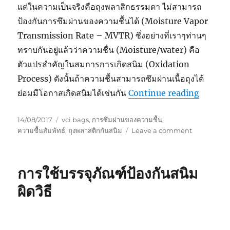
แต่ในความเป็นจริงคือถุงพลาสิกธรรมดา ไม่สามารถ
ป้องกันการซึมผ่านของความชื้นได้ (Moisture Vapor
Transmission Rate – MVTR) ซึ่งอย่างที่เราๆท่านๆ
ทราบกันอยู่แล้วว่าความชื่น (Moisture/water) คือ
ตัวแปรสำคัญในสมการการเกิดสนิม (Oxidation
Process) ดังนั้นถ้าความชื้นสามารถซึมผ่านเนื้อถุงได้
“VCI BA
ย่อมมีโอกาสเกิดสนิมได้เช่นกัน
Continue reading
Posted
Tags
14/08/2017
vci bags
,
การซึมผ่านของความชื้น
,
on
on
ความชื้นสัมพัทธ์
,
ถุงพลาสติกกันสนิม
Leave a comment
VCI
BAGS-
ถุง
การใช้บรรจุภัณฑ์ป้องกันสนิม
พลาสติก
กัน
ผิดวิธี
สนิม