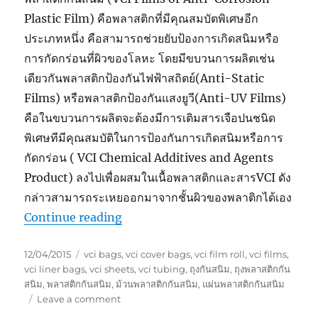
Plastic Film) คือพลาสติกที่มีคุณสมบัตพิเศษอีก
ประเภทหนึ่ง คือสามารถช่วยยับป้องการเกิดสนิมหรือ
การกัดกร่อนที่ผิวของโลหะ โดยมีขบวนการผลิตเช่น
เดียวกันพลาสติกป้องกันไฟฟ้าสถิตย์(Anti-Static
Films) หรือพลาสติกป้องกันแสงยูวี(Anti-UV Films)
คือในขบวนการผลิตจะต้องมีการเติมสารเจือปนชนิด
พิเศษทีมีคุณสมบัติในการป้องกันการเกิดสนิมหรือการ
กัดกร่อน ( VCI Chemical Additives and Agents
Product) ลงไปเพื่อผสมในเนื้อพลาสติกและสารVCI ดัง
กล่าวสามารถระเหยออกมาจากชั้นผิวของพลาติกได้เอง
“VCI Film or Anti-Corrosion Films
Continue reading
พลาสติกป้องกันสนิม(ป้องกันการกัดกร่
Posted
Tags
12/04/2015
vci bags
,
vci cover bags
,
vci film roll
,
vci films
,
on
vci liner bags
,
vci sheets
,
vci tubing
,
ถุงกันสนิม
,
ถุงพลาสติกกัน
สนิม
,
พลาสติกกันสนิม
,
ม้วนพลาสติกกันสนิม
,
แผ่นพลาสติกกันสนิม
on
Leave a comment
VCI