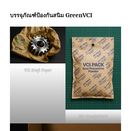
บรรจุภัณฑ์ป้องกันสนิม
GreenVCI
VCI Kraft Paper
VCI PowderPack