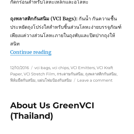
กัดกร่อนสำหรับโลหะเหล็กและอโลหะ
ถุงพลาสติกกันสนิม (VCI Bags):
กันน้ำ กันความชื้น
ประหยัดถุงโปร่งใสสำหรับชิ้นส่วนโลหะง่ายบรรจุภัณฑ์
เพียงแค่วางส่วนโลหะภายในถุงพับและปิดปากถุงให้
สนิท
“การเลือกบรรจุภัณฑ์ป้องกันสนิมที่เห
Continue reading
Posted
Tags
12/10/2016
vci bags
,
vci chips
,
VCI Emitters
,
VCI Kraft
on
Paper
,
VCI Stretch Film
,
กระดาษกันสนิม
,
ถุงพลาสติกกันสนิม
,
on
ฟิล์มยืดกันสนิม
,
แผ่นโฟมป้องกันสนิม
Leave a comment
การ
เลือก
บรรจุ
About Us GreenVCI
ภัณฑ์
ป้องกัน
(Thailand)
สนิม
ที่
เหมาะ