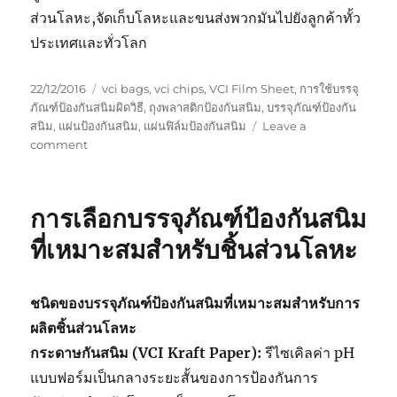
ส่วนโลหะ,จัดเก็บโลหะและขนส่งพวกมันไปยังลูกค้าทั้ว
ประเทศและทั่วโลก
Posted
Tags
22/12/2016
vci bags
,
vci chips
,
VCI Film Sheet
,
การใช้บรรจุ
on
ภัณฑ์ป้องกันสนิมผิดวิธี
,
ถุงพลาสติกป้องกันสนิม
,
บรรจุภัณฑ์ป้องกัน
สนิม
,
แผ่นป้องกันสนิม
,
แผ่นฟิล์มป้องกันสนิม
Leave a
on
comment
การ
ใช้
บรรจุ
การเลือกบรรจุภัณฑ์ป้องกันสนิม
ภัณฑ์
ป้องกัน
ที่เหมาะสมสำหรับชิ้นส่วนโลหะ
สนิม
ผิด
วิธี
ชนิดของบรรจุภัณฑ์ป้องกันสนิมที่เหมาะสมสำหรับการ
ผลิตชิ้นส่วนโลหะ
กระดาษกันสนิม (VCI Kraft Paper):
รีไซเคิลค่า pH
แบบฟอร์มเป็นกลางระยะสั้นของการป้องกันการ