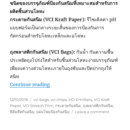
ชนิดของบรรจุภัณฑ์ป้องกันสนิมที่เหมาะสมสำหรับการ
ผลิตชิ้นส่วนโลหะ
กระดาษกันสนิม (VCI Kraft Paper):
รีไซเคิลค่า pH
แบบฟอร์มเป็นกลางระยะสั้นของการป้องกันการ
กัดกร่อนสำหรับโลหะเหล็กและอโลหะ
ถุงพลาสติกกันสนิม (VCI Bags):
กันน้ำ กันความชื้น
ประหยัดถุงโปร่งใสสำหรับชิ้นส่วนโลหะง่ายบรรจุภัณฑ์
เพียงแค่วางส่วนโลหะภายในถุงพับและปิดปากถุงให้
สนิท
“การเลือกบรรจุภัณฑ์ป้องกันสนิมที่เห
Continue reading
Posted
Tags
12/10/2016
vci bags
,
vci chips
,
VCI Emitters
,
VCI Kraft
on
Paper
,
VCI Stretch Film
,
กระดาษกันสนิม
,
ถุงพลาสติกกันสนิม
,
on
ฟิล์มยืดกันสนิม
,
แผ่นโฟมป้องกันสนิม
Leave a comment
การ
เลือก
บรรจุ