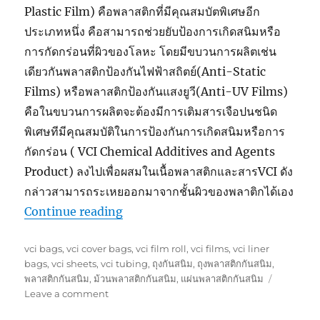
Plastic Film) คือพลาสติกที่มีคุณสมบัตพิเศษอีก
ประเภทหนึ่ง คือสามารถช่วยยับป้องการเกิดสนิมหรือ
การกัดกร่อนที่ผิวของโลหะ โดยมีขบวนการผลิตเช่น
เดียวกันพลาสติกป้องกันไฟฟ้าสถิตย์(Anti-Static
Films) หรือพลาสติกป้องกันแสงยูวี(Anti-UV Films)
คือในขบวนการผลิตจะต้องมีการเติมสารเจือปนชนิด
พิเศษทีมีคุณสมบัติในการป้องกันการเกิดสนิมหรือการ
กัดกร่อน ( VCI Chemical Additives and Agents
Product) ลงไปเพื่อผสมในเนื้อพลาสติกและสารVCI ดัง
กล่าวสามารถระเหยออกมาจากชั้นผิวของพลาติกได้เอง
“VCI Film or Anti-Corrosion Films
Continue reading
พลาสติกป้องกันสนิม(ป้องกันการกัดกร่
Tags
vci bags
,
vci cover bags
,
vci film roll
,
vci films
,
vci liner
bags
,
vci sheets
,
vci tubing
,
ถุงกันสนิม
,
ถุงพลาสติกกันสนิม
,
พลาสติกกันสนิม
,
ม้วนพลาสติกกันสนิม
,
แผ่นพลาสติกกันสนิม
on
Leave a comment
VCI