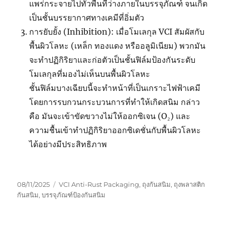
แพร่กระจายไปทั่วพื้นที่ว่างภายในบรรจุภัณฑ์ จนเกิด
เป็นชั้นบรรยากาศทางเคมีที่อิ่มตัว
การยับยั้ง (Inhibition): เมื่อโมเลกุล VCI สัมผัสกับ
พื้นผิวโลหะ (เหล็ก ทองแดง หรืออลูมิเนียม) พวกมัน
จะทำปฏิกิริยาและก่อตัวเป็นชั้นฟิล์มป้องกันระดับ
โมเลกุลที่มองไม่เห็นบนพื้นผิวโลหะ
ชั้นฟิล์มบางเฉียบนี้จะทำหน้าที่เป็นเกราะไฟฟ้าเคมี
โดยการรบกวนกระบวนการที่ทำให้เกิดสนิม กล่าว
คือ มันจะเข้าขัดขวางไม่ให้ออกซิเจน (O₂) และ
ความชื้นเข้าทำปฏิกิริยาออกซิเดชั่นกับพื้นผิวโลหะ
ได้อย่างมีประสิทธิภาพ
Posted
Tags
08/11/2025
VCI Anti-Rust Packaging
,
ถุงกันสนิม
,
ถุงพลาสติก
on
กันสนิม
,
บรรจุภัณฑ์ป้องกันสนิม