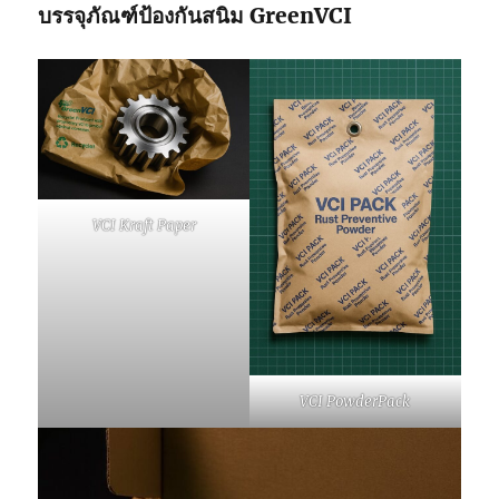
บรรจุภัณฑ์ป้องกันสนิม
GreenVCI
VCI Kraft Paper
VCI PowderPack