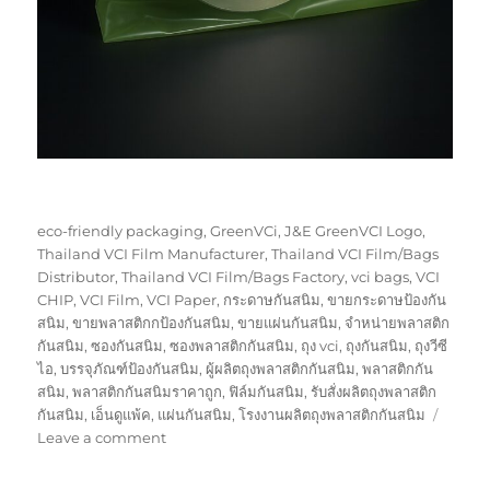
Tags
eco-friendly packaging
,
GreenVCi
,
J&E GreenVCI Logo
,
Thailand VCI Film Manufacturer
,
Thailand VCI Film/Bags
Distributor
,
Thailand VCI Film/Bags Factory
,
vci bags
,
VCI
CHIP
,
VCI Film
,
VCI Paper
,
กระดาษกันสนิม
,
ขายกระดาษป้องกัน
สนิม
,
ขายพลาสติกกป้องกันสนิม
,
ขายแผ่นกันสนิม
,
จำหน่ายพลาสติก
กันสนิม
,
ซองกันสนิม
,
ซองพลาสติกกันสนิม
,
ถุง vci
,
ถุงกันสนิม
,
ถุงวีซี
ไอ
,
บรรจุภัณฑ์ป้องกันสนิม
,
ผู้ผลิตถุงพลาสติกกันสนิม
,
พลาสติกกัน
สนิม
,
พลาสติกกันสนิมราคาถูก
,
ฟิล์มกันสนิม
,
รับสั่งผลิตถุงพลาสติก
กันสนิม
,
เอ็นดูแพ้ค
,
แผ่นกันสนิม
,
โรงงานผลิตถุงพลาสติกกันสนิม
on
Leave a comment
About
Us