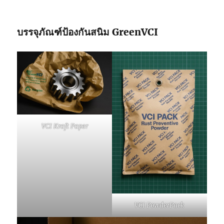
บรรจุภัณฑ์ป้องกันสนิม
GreenVCI
VCI Kraft Paper
VCI PowderPack