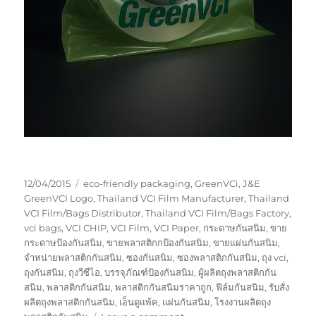
Posted
Tags
12/04/2015
eco-friendly packaging
,
GreenVCi
,
J&E
on
GreenVCI Logo
,
Thailand VCI Film Manufacturer
,
Thailand
VCI Film/Bags Distributor
,
Thailand VCI Film/Bags Factory
,
vci bags
,
VCI CHIP
,
VCI Film
,
VCI Paper
,
กระดาษกันสนิม
,
ขาย
กระดาษป้องกันสนิม
,
ขายพลาสติกกป้องกันสนิม
,
ขายแผ่นกันสนิม
,
จำหน่ายพลาสติกกันสนิม
,
ซองกันสนิม
,
ซองพลาสติกกันสนิม
,
ถุง vci
,
ถุงกันสนิม
,
ถุงวีซีไอ
,
บรรจุภัณฑ์ป้องกันสนิม
,
ผู้ผลิตถุงพลาสติกกัน
สนิม
,
พลาสติกกันสนิม
,
พลาสติกกันสนิมราคาถูก
,
ฟิล์มกันสนิม
,
รับสั่ง
ผลิตถุงพลาสติกกันสนิม
,
เอ็นดูแพ้ค
,
แผ่นกันสนิม
,
โรงงานผลิตถุง