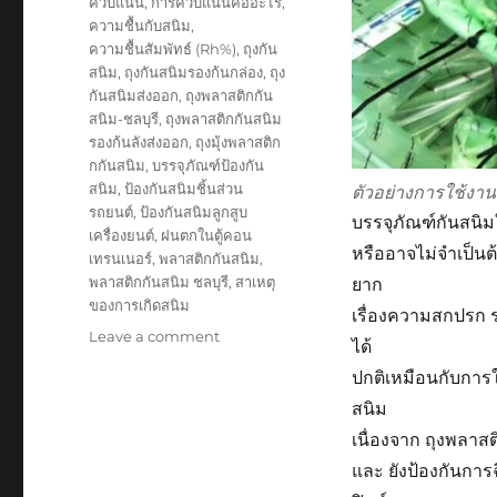
ควบแน่น
,
การควบแน่นคืออะไร
,
ความชื้นกับสนิม
,
ความชื้นสัมพัทธ์ (Rh%)
,
ถุงกัน
สนิม
,
ถุงกันสนิมรองก้นกล่อง
,
ถุง
กันสนิมส่งออก
,
ถุงพลาสติกกัน
สนิม-ชลบุรี
,
ถุงพลาสติกกันสนิม
รองก้นลังส่งออก
,
ถุงมุ้งพลาสติก
กกันสนิม
,
บรรจุภัณฑ์ป้องกัน
สนิม
,
ป้องกันสนิมชิ้นส่วน
ตัวอย่างการใช้ง
รถยนต์
,
ป้องกันสนิมลูกสูบ
บรรจุภัณฑ์กันสนิมใ
เครื่องยนต์
,
ฝนตกในตู้คอน
หรืออาจไม่จำเป็นต้
เทรนเนอร์
,
พลาสติกกันสนิม
,
ยาก
พลาสติกกันสนิม ชลบุรี
,
สาเหตุ
ของการเกิดสนิม
เรื่องความสกปรก ร
on
Leave a comment
ได้
ประโยชน์
ปกติเหมือนกับการใ
ของ
บรรจุ
สนิม
ภัณฑ์
เนื่องจาก ถุงพลาส
กัน
และ ยังป้องกันการ
สนิม