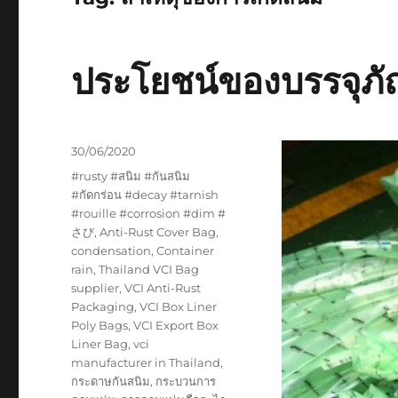
ประโยชน์ของบรรจุภั
Posted
30/06/2020
on
Tags
#rusty #สนิม #กันสนิม
#กัดกร่อน #decay #tarnish
#rouille #corrosion #dim #
さび
,
Anti-Rust Cover Bag
,
condensation
,
Container
rain
,
Thailand VCI Bag
supplier
,
VCI Anti-Rust
Packaging
,
VCI Box Liner
Poly Bags
,
VCI Export Box
Liner Bag
,
vci
manufacturer in Thailand
,
กระดาษกันสนิม
,
กระบวนการ