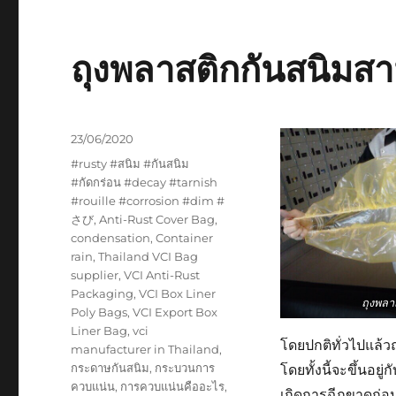
ถุงพลาสติกกันสนิมส
Posted
23/06/2020
on
Tags
#rusty #สนิม #กันสนิม
#กัดกร่อน #decay #tarnish
#rouille #corrosion #dim #
さび
,
Anti-Rust Cover Bag
,
condensation
,
Container
rain
,
Thailand VCI Bag
supplier
,
VCI Anti-Rust
Packaging
,
VCI Box Liner
ถุงพลา
Poly Bags
,
VCI Export Box
Liner Bag
,
vci
โดยปกติทั่วไปแล้วถ
manufacturer in Thailand
,
กระดาษกันสนิม
,
กระบวนการ
โดยทั้งนี้จะขึ้นอ
ควบแน่น
,
การควบแน่นคืออะไร
,
เกิดการฉีกขาดก่อน