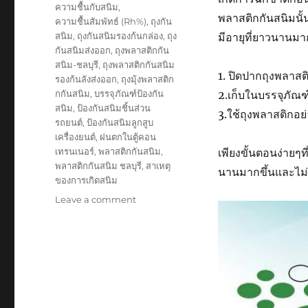
ความชื้นกับสนิม
,
พลาสติกกันสนิมนั้
ความชื้นสัมพัทธ์ (Rh%)
,
ถุงกัน
สนิม
,
ถุงกันสนิมรองก้นกล่อง
,
ถุง
มีอายุที่ยาวนานมากท
กันสนิมส่งออก
,
ถุงพลาสติกกัน
สนิม-ชลบุรี
,
ถุงพลาสติกกันสนิม
1. ปิดปากถุงพลาสต
รองก้นลังส่งออก
,
ถุงมุ้งพลาสติก
กกันสนิม
,
บรรจุภัณฑ์ป้องกัน
2.เก็บในบรรจุภัณฑ์
สนิม
,
ป้องกันสนิมชิ้นส่วน
3.ใช้ถุงพลาสติกอย่
รถยนต์
,
ป้องกันสนิมลูกสูบ
เครื่องยนต์
,
ฝนตกในตู้คอน
เทรนเนอร์
,
พลาสติกกันสนิม
,
เพียงขั้นตอนง่ายๆ
พลาสติกกันสนิม ชลบุรี
,
สาเหตุ
นานมากขึ้นและไม่
ของการเกิดสนิม
on
Leave a comment
ถุง
พลาสติก
กัน
สนิม
สามารถ
ใช้ได้
นาน