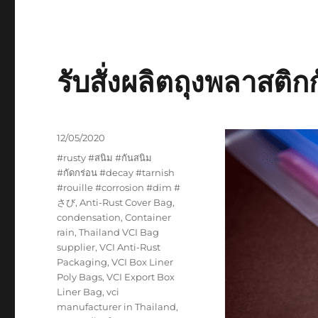
รับสั่งผลิตถุงพลาสติก
Posted
12/05/2020
on
Tags
#rusty #สนิม #กันสนิม
#กัดกร่อน #decay #tarnish
#rouille #corrosion #dim #
さび
,
Anti-Rust Cover Bag
,
condensation
,
Container
rain
,
Thailand VCI Bag
supplier
,
VCI Anti-Rust
Packaging
,
VCI Box Liner
Poly Bags
,
VCI Export Box
Liner Bag
,
vci
manufacturer in Thailand
,