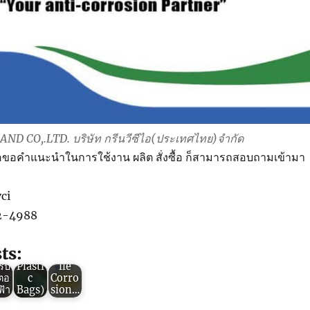
D CO,.LTD. บริษัท กรีนวีซีไอ(ประเทศไทย)จำกัด
่อขอคำแนะนำในการใช้งาน ผลิต สั่งซื้อ ก็สามารถสอบถามเข้ามา
Green
en
VCI : 3
Green
 :
ข้อดี
VCI :
ci
ง
ของ
ถุง
สติ
“ถุง
พลาสติ
42-4988
ัน
พลาสติ
กกัน
ิม
กกัน
สนิมV
าะ
สนิม”
CI
ts:
กัน
(VCI
(Volat
รับ
Plasti
ile
ตอ
c
Corro
ฟ้า
Bags)
sion…