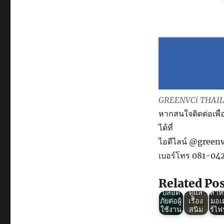
GREENVCi THAILAN
หากสนใจติดต่อเพื
Green
Gre
ได้ที่
Green
VCI :
VCI
ไอดีไลน์ @greenv
VCI :
ถุง
ถุ
ถุง
พลาสติ
พลา
เบอร์โทร 081-0
พลาสติ
กกัน
กก
กกัน
สนิม ผู้
สน
สนิม
ช่วยใน
เกร
Related Pos
ใช้ง่าย
การ
ป้อง
ปลอด
ดูแล
สำห
ภัยต่อผู้
เรื่อง
มอเ
ใช้งาน
สนิม
ร์ไฟ