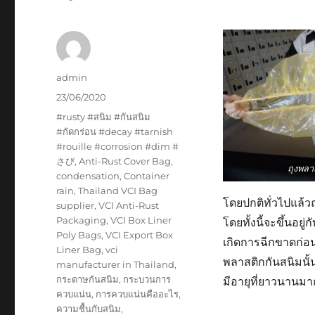
Author
admin
Posted
23/06/2020
on
Tags
#rusty #สนิม #กันสนิม
#กัดกร่อน #decay #tarnish
#rouille #corrosion #dim #
さび
,
Anti-Rust Cover Bag
,
ถุงพลา
condensation
,
Container
rain
,
Thailand VCI Bag
โดยปกติทั่วไปแล้วถ
supplier
,
VCI Anti-Rust
Packaging
,
VCI Box Liner
โดยทั้งนี้จะขึ้นอ
Poly Bags
,
VCI Export Box
เกิดการฉีกขาดก่อน
Liner Bag
,
vci
พลาสติกกันสนิมนั้
manufacturer in Thailand
,
กระดาษกันสนิม
,
กระบวนการ
มีอายุที่ยาวนานมากท
ควบแน่น
,
การควบแน่นคืออะไร
,
ความชื้นกับสนิม
,