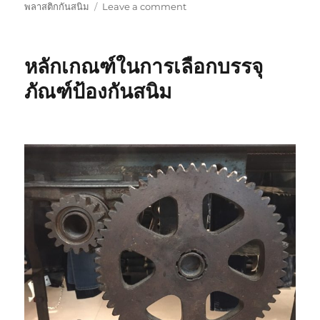
on
on
พลาสติกกันสนิม
Leave a comment
หลัก
เกณฑ์
ใน
หลักเกณฑ์ในการเลือกบรรจุ
การ
เลือก
ภัณฑ์ป้องกันสนิม
บรรจุ
ภัณฑ์
ป้องกัน
สนิม(ต่อ)