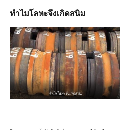
กัน
สนิม
ทำไมโลหะจึงเกิดสนิม
ฟิล์ม
ยึด
ป้องกัน
สนิม
(VCI
Stretch
Film)
ทำไมโลหะจึงเกิดสนิม