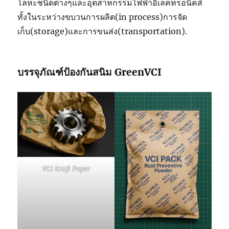
โลหะชนิดต่างๆและอุตสาหกรรมไฟฟ้าอิเล็คทรอนิคส์
ทั้งในระหว่างขบวนการผลิต(in process)การจัด
เก็บ(storage)และการขนส่ง(transportation).
บรรจุภัณฑ์ป้องกันสนิม
GreenVCI
VCI Kraft Paper