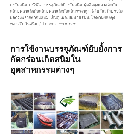
ถุงกันสนิม
,
ถุงวีซีไอ
,
บรรจุภัณฑ์ป้องกันสนิม
,
ผู้ผลิตถุงพลาสติกกัน
สนิม
,
พลาสติกกันสนิม
,
พลาสติกกันสนิมราคาถูก
,
ฟิล์มกันสนิม
,
รับสั่ง
ผลิตถุงพลาสติกกันสนิม
,
เอ็นดูแพ้ค
,
แผ่นกันสนิม
,
โรงงานผลิตถุง
on
พลาสติกกันสนิม
Leave a comment
About
Us
GreenVCI
การใช้งานบรรจุภัณฑ์ยับยั้งการ
(Thailand)
กัดกร่อนเกิดสนิมใน
อุตสาหกรรมต่างๆ