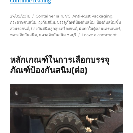
“ถุงกันสนิมลูกสูบเครื่องยนต์”
Continue reading
Posted
Tags
27/09/2018
Container rain
,
VCI Anti-Rust Packaging
,
on
กระดาษกันสนิม
,
ถุงกันสนิม
,
บรรจุภัณฑ์ป้องกันสนิม
,
ป้องกันสนิมชิ้น
ส่วนรถยนต์
,
ป้องกันสนิมลูกสูบเครื่องยนต์
,
ฝนตกในตู้คอนเทรนเนอร์
,
on
พลาสติกกันสนิม
,
พลาสติกกันสนิม ชลบุรี
Leave a comment
ถุง
กัน
สนิม
หลักเกณฑ์ในการเลือกบรรจุ
ลูกสูบ
เครื่องยนต
ภัณฑ์ป้องกันสนิม(ต่อ)