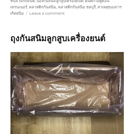
ชิ้นส่วนรถยนต์
,
ป้องกันสนิมลูกสูบเครื่องยนต์
,
ฝนตกในตู้คอน
เทรนเนอร์
,
พลาสติกกันสนิม
,
พลาสติกกันสนิม ชลบุรี
,
สาเหตุของการ
on
เกิดสนิม
Leave a comment
ทำไม
โลหะ
จึง
ถุงกันสนิมลูกสูบเครื่องยนต์
เกิด
สนิม