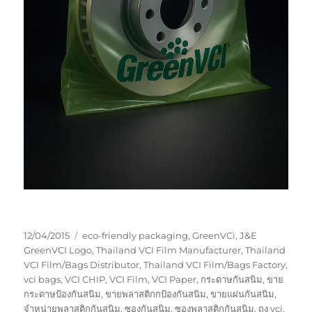
Posted
Tags
12/04/2015
eco-friendly packaging
,
GreenVCi
,
J&E
on
GreenVCI Logo
,
Thailand VCI Film Manufacturer
,
Thailand
VCI Film/Bags Distributor
,
Thailand VCI Film/Bags Factory
,
vci bags
,
VCI CHIP
,
VCI Film
,
VCI Paper
,
กระดาษกันสนิม
,
ขาย
กระดาษป้องกันสนิม
,
ขายพลาสติกกป้องกันสนิม
,
ขายแผ่นกันสนิม
,
จำหน่ายพลาสติกกันสนิม
,
ซองกันสนิม
,
ซองพลาสติกกันสนิม
,
ถุง vci
,