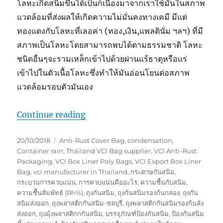
โลหะเกิดสนิมขึ้นได้เป็นก็เนื่องมาจากเราใช้มันในสภาพ
แวดล้อมที่ส่งผลให้เกิดความไม่มั่นคงทางเคมี มีแต่
ทองแดงกับโลหะที่เลอค่า (ทอง,เงิน,แพลตินั่ม ฯลฯ) ที่มี
สภาพเป็นโลหะโดยสามารถพบได้ตามธรรมชาติ โลหะ
ชนิดอื่นๆจะรวมเหล็กเข้าไปด้วยผ่านแร้ธาตุหรือแร่
เข้าไปในตัวเนื้อโลหะซึ่งทำให้มันอ่อนโยนต่อสภาพ
แวดล้อมรอบตัวมันเอง
“ทำไมโลหะจึงเกิดสนิม”
Continue reading
Posted
Tags
20/10/2018
Anti-Rust Cover Bag
,
condensation
,
on
Container rain
,
Thailand VCI Bag supplier
,
VCI Anti-Rust
Packaging
,
VCI Box Liner Poly Bags
,
VCI Export Box Liner
Bag
,
vci manufacturer in Thailand
,
กระดาษกันสนิม
,
กระบวนการควบแน่น
,
การควบแน่นคืออะไร
,
ความชื้นกับสนิม
,
ความชื้นสัมพัทธ์ (Rh%)
,
ถุงกันสนิม
,
ถุงกันสนิมรองก้นกล่อง
,
ถุงกัน
สนิมส่งออก
,
ถุงพลาสติกกันสนิม-ชลบุรี
,
ถุงพลาสติกกันสนิมรองก้นลัง
ส่งออก
,
ถุงมุ้งพลาสติกกกันสนิม
,
บรรจุภัณฑ์ป้องกันสนิม
,
ป้องกันสนิม