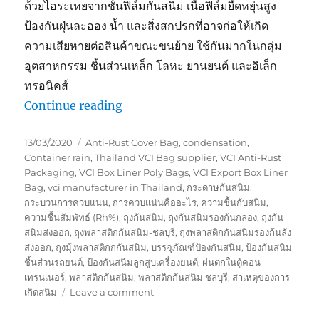
ด้วยไอระเหยจากชั้นฟิล์มกันสนิม เนื้อฟิล์มยืดหยุ่นสูง
ป้องกันฝุ่นละออง น้ำ และสิ่งสกปรกที่อาจก่อให้เกิด
ความเสียหายต่อสินค้าขณะขนย้าย ใช้กันมากในกลุ่ม
อุตสาหกรรม ชิ้นส่วนเหล็ก โลหะ ยานยนต์ และอิเล็ก
ทรอนิคส์
“พลาสติกกันสนิม ฟิล์มยึดป้องกันสนิม 
Continue reading
Posted
Tags
13/03/2020
Anti-Rust Cover Bag
,
condensation
,
on
Container rain
,
Thailand VCI Bag supplier
,
VCI Anti-Rust
Packaging
,
VCI Box Liner Poly Bags
,
VCI Export Box Liner
Bag
,
vci manufacturer in Thailand
,
กระดาษกันสนิม
,
กระบวนการควบแน่น
,
การควบแน่นคืออะไร
,
ความชื้นกับสนิม
,
ความชื้นสัมพัทธ์ (Rh%)
,
ถุงกันสนิม
,
ถุงกันสนิมรองก้นกล่อง
,
ถุงกัน
สนิมส่งออก
,
ถุงพลาสติกกันสนิม-ชลบุรี
,
ถุงพลาสติกกันสนิมรองก้นลัง
ส่งออก
,
ถุงมุ้งพลาสติกกกันสนิม
,
บรรจุภัณฑ์ป้องกันสนิม
,
ป้องกันสนิม
ชิ้นส่วนรถยนต์
,
ป้องกันสนิมลูกสูบเครื่องยนต์
,
ฝนตกในตู้คอน
เทรนเนอร์
,
พลาสติกกันสนิม
,
พลาสติกกันสนิม ชลบุรี
,
สาเหตุของการ
on
เกิดสนิม
Leave a comment
พลาสติก