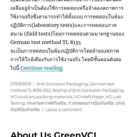
เหลืออยู่จำเป็นต้องใช้การทดสอบหรือจำลองสภาพการ
ใช้งานจริงซึ่งสามารถทำได้ทั้งแบบ การทดสอบในห้อง
ปฏิบัติการ(laboratory tests)และการทดสอบภาค
สนาม (field tests)โดยการทดสอบตามมาตรฐานของ
German test method TL 8135
จะเป็นการทดสอบในห้องปฏิบัติการโดยจำลองสภาพ
การให้ใกล้เคียงกับการใช้งานจริง โดยมีขั้นตอนดังต่อ
“การทดสอบการป้องกันสนิม”
ไปนี้
Continue reading
Posted
Tags
27/09/2015
Anti-Corrosion Packaging
,
German test
on
method TL 8135-002
,
Testing of Anti-Corrosion Packaging
,
VCI auxiliary packing materials
,
VCI Kraft Paper
,
VCI Lab
Testing
,
กระดาษคราฟท์กันสนิม
,
การทดสอบการป้องกันสนิม
,
บรรจุ
on
ภัณฑ์ป้องกันสนิม
Leave a comment
การ
ทดสอบ
การ
About Us GreenVCI
ป้องกัน