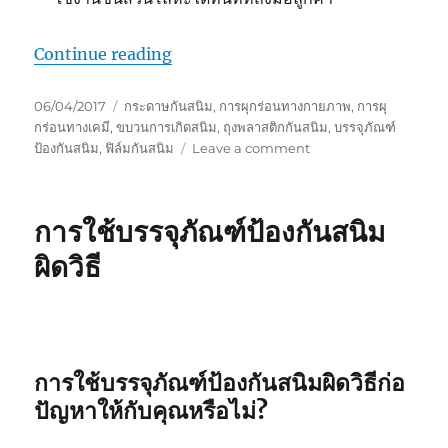
“หลักเกณฑ์ในการเลือกบรรจุภัณฑ์ป้อง
Continue reading
Posted
Tags
06/04/2017
กระดาษกันสนิม
,
การผุกร่อนทางกายภาพ
,
การผุ
on
กร่อนทางเคมี
,
ขบวนการเกิดสนิม
,
ถุงพลาสติกกันสนิม
,
บรรจุภัณฑ์
on
ป้องกันสนิม
,
ฟิล์มกันสนิม
Leave a comment
หลัก
เกณฑ์
ใน
การใช้บรรจุภัณฑ์ป้องกันสนิม
การ
เลือก
ผิดวิธี
บรรจุ
ภัณฑ์
ป้องกัน
สนิม
การใช้บรรจุภัณฑ์ป้องกันสนิมผิดวิธีก่อ
ปัญหาให้กับคุณหรือไม่?