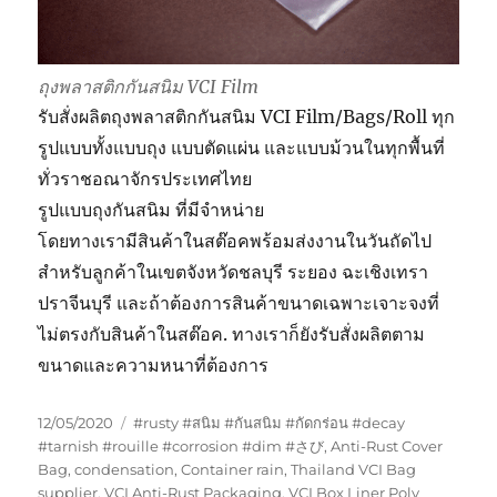
ถุงพลาสติกกันสนิม VCI Film
รับสั่งผลิตถุงพลาสติกกันสนิม VCI Film/Bags/Roll ทุก
รูปแบบทั้งแบบถุง แบบตัดแผ่น และแบบม้วนในทุกพื้นที่
ทั่วราชอณาจักรประเทศไทย
รูปแบบถุงกันสนิม ที่มีจำหน่าย
โดยทางเรามีสินค้าในสต๊อคพร้อมส่งงานในวันถัดไป
สำหรับลูกค้าในเขตจังหวัดชลบุรี ระยอง ฉะเชิงเทรา
ปราจีนบุรี และถ้าต้องการสินค้าขนาดเฉพาะเจาะจงที่
ไม่ตรงกับสินค้าในสต๊อค. ทางเราก็ยังรับสั่งผลิตตาม
ขนาดและความหนาที่ต้องการ
Posted
Tags
12/05/2020
#rusty #สนิม #กันสนิม #กัดกร่อน #decay
on
#tarnish #rouille #corrosion #dim #さび
,
Anti-Rust Cover
Bag
,
condensation
,
Container rain
,
Thailand VCI Bag
supplier
,
VCI Anti-Rust Packaging
,
VCI Box Liner Poly