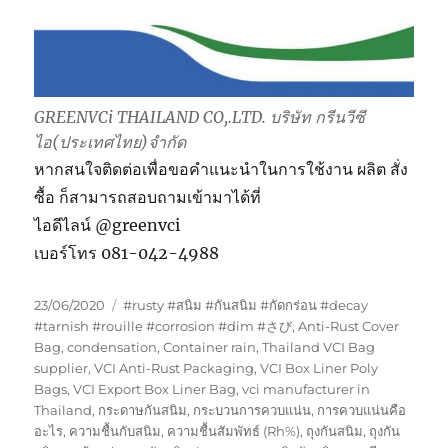
GREENVCi THAILAND CO,.LTD. บริษัท กรีนวีซี
ไอ(ประเทศไทย)จำกัด
หากสนใจติดต่อเพื่อขอคำแนะนำในการใช้งาน ผลิต สั่ง
ซื้อ ก็สามารถสอบถามเข้ามาได้ที่
ไอดีไลน์ @greenvci
เบอร์โทร 081-042-4988
Posted
Tags
23/06/2020
#rusty #สนิม #กันสนิม #กัดกร่อน #decay
on
#tarnish #rouille #corrosion #dim #さび
,
Anti-Rust Cover
Bag
,
condensation
,
Container rain
,
Thailand VCI Bag
supplier
,
VCI Anti-Rust Packaging
,
VCI Box Liner Poly
Bags
,
VCI Export Box Liner Bag
,
vci manufacturer in
Thailand
,
กระดาษกันสนิม
,
กระบวนการควบแน่น
,
การควบแน่นคือ
อะไร
,
ความชื้นกับสนิม
,
ความชื้นสัมพัทธ์ (Rh%)
,
ถุงกันสนิม
,
ถุงกัน