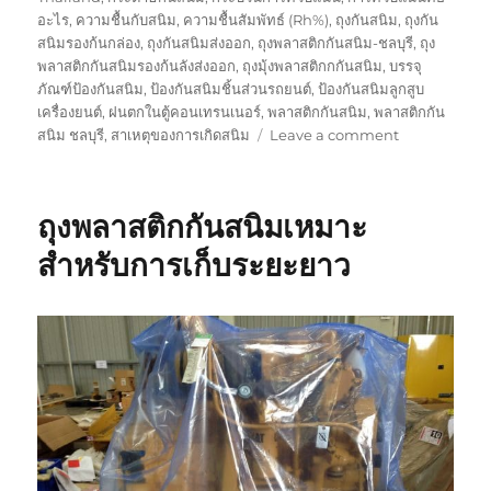
อะไร
,
ความชื้นกับสนิม
,
ความชื้นสัมพัทธ์ (Rh%)
,
ถุงกันสนิม
,
ถุงกัน
สนิมรองก้นกล่อง
,
ถุงกันสนิมส่งออก
,
ถุงพลาสติกกันสนิม-ชลบุรี
,
ถุง
พลาสติกกันสนิมรองก้นลังส่งออก
,
ถุงมุ้งพลาสติกกกันสนิม
,
บรรจุ
ภัณฑ์ป้องกันสนิม
,
ป้องกันสนิมชิ้นส่วนรถยนต์
,
ป้องกันสนิมลูกสูบ
เครื่องยนต์
,
ฝนตกในตู้คอนเทรนเนอร์
,
พลาสติกกันสนิม
,
พลาสติกกัน
on
สนิม ชลบุรี
,
สาเหตุของการเกิดสนิม
Leave a comment
ใช้
งาน
ถุง
ถุงพลาสติกกันสนิมเหมาะ
พลาสติก
กับ
สำหรับการเก็บระยะยาว
กระดาษ
กัน
สนิม
ป้องกัน
สนิม
ได้
ดี
กว่า