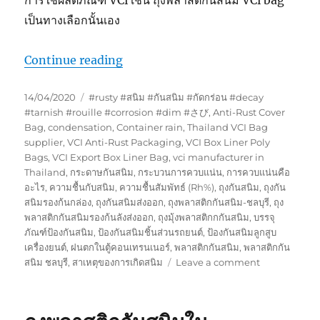
การใช้ผลิตภัณฑ์ VCi เช่น ถุงพลาสติกันสนิม VCi bag
เป็นทางเลือกนั้นเอง
“ถุงพลาสติกกันสนิมเหมาะสำหรับการเ
Continue reading
Posted
Tags
14/04/2020
#rusty #สนิม #กันสนิม #กัดกร่อน #decay
on
#tarnish #rouille #corrosion #dim #さび
,
Anti-Rust Cover
Bag
,
condensation
,
Container rain
,
Thailand VCI Bag
supplier
,
VCI Anti-Rust Packaging
,
VCI Box Liner Poly
Bags
,
VCI Export Box Liner Bag
,
vci manufacturer in
Thailand
,
กระดาษกันสนิม
,
กระบวนการควบแน่น
,
การควบแน่นคือ
อะไร
,
ความชื้นกับสนิม
,
ความชื้นสัมพัทธ์ (Rh%)
,
ถุงกันสนิม
,
ถุงกัน
สนิมรองก้นกล่อง
,
ถุงกันสนิมส่งออก
,
ถุงพลาสติกกันสนิม-ชลบุรี
,
ถุง
พลาสติกกันสนิมรองก้นลังส่งออก
,
ถุงมุ้งพลาสติกกกันสนิม
,
บรรจุ
ภัณฑ์ป้องกันสนิม
,
ป้องกันสนิมชิ้นส่วนรถยนต์
,
ป้องกันสนิมลูกสูบ
เครื่องยนต์
,
ฝนตกในตู้คอนเทรนเนอร์
,
พลาสติกกันสนิม
,
พลาสติกกัน
on
สนิม ชลบุรี
,
สาเหตุของการเกิดสนิม
Leave a comment
ถุง
พลาสติก
กัน