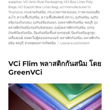
supplier
,
VCI Anti-Rust Packaging
,
VCI Box Liner Poly
Bags
,
VCI Export Box Liner Bag
,
vci manufacturer in
Thailand
,
กระดาษกันสนิม
,
กระบวนการควบแน่น
,
การควบแน่นคือ
อะไร
,
ความชื้นกับสนิม
,
ความชื้นสัมพัทธ์ (Rh%)
,
ถุงกันสนิม
,
ถุงกัน
สนิมรองก้นกล่อง
,
ถุงกันสนิมส่งออก
,
ถุงพลาสติกกันสนิม-ชลบุรี
,
ถุง
พลาสติกกันสนิมรองก้นลังส่งออก
,
ถุงมุ้งพลาสติกกกันสนิม
,
บรรจุ
ภัณฑ์ป้องกันสนิม
,
ป้องกันสนิมชิ้นส่วนรถยนต์
,
ป้องกันสนิมลูกสูบ
เครื่องยนต์
,
ฝนตกในตู้คอนเทรนเนอร์
,
พลาสติกกันสนิม
,
พลาสติกกัน
on
สนิม ชลบุรี
,
สาเหตุของการเกิดสนิม
Leave a comment
โรงงาน
อุตสาหกรรม
สั่ง
VCi Flim พลาสติกกันสนิม โดย
หยุด
อย่า
GreenVCi
ลืม
ใช้
ถุง
กัน
สนิม
ก่อน
หยุด