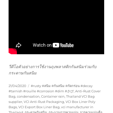
วีดีโอตัวอย่างการใช้งานถุงพลาสติกกันสนิมร่วมกับ
กระดาษกันสนิม
Posted
Tags
21/04/2020
#rusty #สนิม #กันสนิม #กัดกร่อน #decay
on
#tarnish #rouille #corrosion #dim #さび
,
Anti-Rust Cover
Bag
,
condensation
,
Container rain
,
Thailand VCI Bag
supplier
,
VCI Anti-Rust Packaging
,
VCI Box Liner Poly
Bags
,
VCI Export Box Liner Bag
,
vci manufacturer in
Thailand
,
กระดาษกันสนิม
,
กระบวนการควบแน่น
,
การควบแน่นคือ