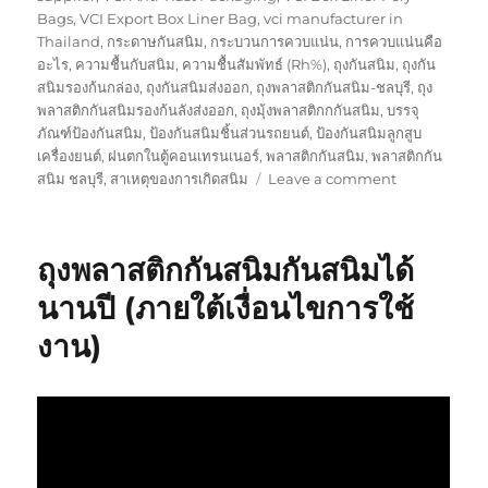
Bags
,
VCI Export Box Liner Bag
,
vci manufacturer in
Thailand
,
กระดาษกันสนิม
,
กระบวนการควบแน่น
,
การควบแน่นคือ
อะไร
,
ความชื้นกับสนิม
,
ความชื้นสัมพัทธ์ (Rh%)
,
ถุงกันสนิม
,
ถุงกัน
สนิมรองก้นกล่อง
,
ถุงกันสนิมส่งออก
,
ถุงพลาสติกกันสนิม-ชลบุรี
,
ถุง
พลาสติกกันสนิมรองก้นลังส่งออก
,
ถุงมุ้งพลาสติกกกันสนิม
,
บรรจุ
ภัณฑ์ป้องกันสนิม
,
ป้องกันสนิมชิ้นส่วนรถยนต์
,
ป้องกันสนิมลูกสูบ
เครื่องยนต์
,
ฝนตกในตู้คอนเทรนเนอร์
,
พลาสติกกันสนิม
,
พลาสติกกัน
on
สนิม ชลบุรี
,
สาเหตุของการเกิดสนิม
Leave a comment
รับสั่ง
ผลิต
ถุง
ถุงพลาสติกกันสนิมกันสนิมได้
พลาสติก
กัน
นานปี (ภายใต้เงื่อนไขการใช้
สนิม
งาน)
ทุก
รูป
แบบ
ทั้ง
แบบ
ถุง