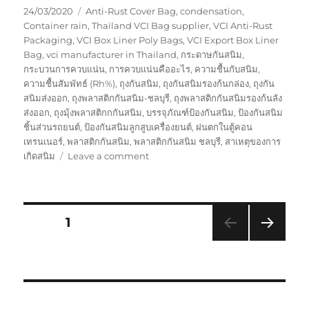
Posted
Tags
24/03/2020
Anti-Rust Cover Bag
,
condensation
,
on
Container rain
,
Thailand VCI Bag supplier
,
VCI Anti-Rust
Packaging
,
VCI Box Liner Poly Bags
,
VCI Export Box Liner
Bag
,
vci manufacturer in Thailand
,
กระดาษกันสนิม
,
กระบวนการควบแน่น
,
การควบแน่นคืออะไร
,
ความชื้นกับสนิม
,
ความชื้นสัมพัทธ์ (Rh%)
,
ถุงกันสนิม
,
ถุงกันสนิมรองก้นกล่อง
,
ถุงกัน
สนิมส่งออก
,
ถุงพลาสติกกันสนิม-ชลบุรี
,
ถุงพลาสติกกันสนิมรองก้นลัง
ส่งออก
,
ถุงมุ้งพลาสติกกกันสนิม
,
บรรจุภัณฑ์ป้องกันสนิม
,
ป้องกันสนิม
ชิ้นส่วนรถยนต์
,
ป้องกันสนิมลูกสูบเครื่องยนต์
,
ฝนตกในตู้คอน
เทรนเนอร์
,
พลาสติกกันสนิม
,
พลาสติกกันสนิม ชลบุรี
,
สาเหตุของการ
on
เกิดสนิม
Leave a comment
VCi
Flim
พลาสติก
กัน
Posts
PAGE
1
สนิม
โดย
NEXT
pagination
GreenVCi
PAG
E