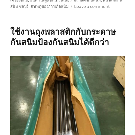
on
สนิม ชลบุรี
,
สาเหตุของการเกิดสนิม
Leave a comment
ถุง
พลาสติก
กัน
ใช้งานถุงพลาสติกกับกระดาษ
สนิม
กับ
กันสนิมป้องกันสนิมได้ดีกว่า
การ
เก็บ
รักษา
ปืน