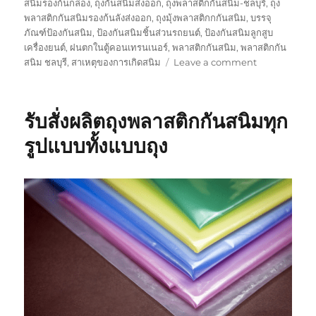
สนิมรองก้นกล่อง
,
ถุงกันสนิมส่งออก
,
ถุงพลาสติกกันสนิม-ชลบุรี
,
ถุง
พลาสติกกันสนิมรองก้นลังส่งออก
,
ถุงมุ้งพลาสติกกกันสนิม
,
บรรจุ
ภัณฑ์ป้องกันสนิม
,
ป้องกันสนิมชิ้นส่วนรถยนต์
,
ป้องกันสนิมลูกสูบ
เครื่องยนต์
,
ฝนตกในตู้คอนเทรนเนอร์
,
พลาสติกกันสนิม
,
พลาสติกกัน
on
สนิม ชลบุรี
,
สาเหตุของการเกิดสนิม
Leave a comment
ถุง
พลาสติก
กัน
รับสั่งผลิตถุงพลาสติกกันสนิมทุก
สนิม
สามารถ
รูปแบบทั้งแบบถุง
ใช้ได้
นาน
เท่า
ไหน
?