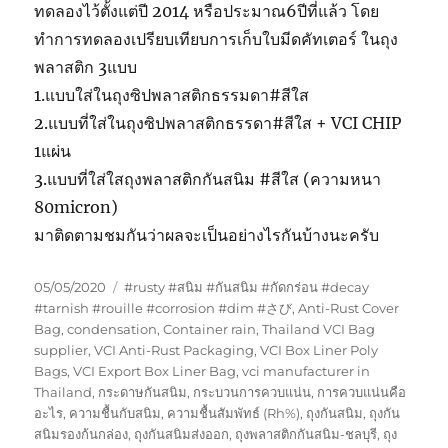
ทดลองไว้ตั้งแต่ปี 2014 หรือประมาณ6ปีที่แล้ว โดย
ทำการทดลองเปรียบเทียบการเก็บใบมีดคัทเตอร์ ในถุง
พลาสติก 3แบบ
1.แบบใส่ในถุงซิปพลาสติกธรรมดา#สีใส
2.แบบที่ใส่ในถุงซิปพลาสติกธรรดา#สีใส + VCI CHIP
1แผ่น
3.แบบที่ใส่ใสถุงพลาสติกกันสนิม #สีใส (ความหนา
80micron)
มาติดตามชมกันว่าผลจะเป็นอย่างไรกันบ้างนะครับ
Posted
Tags
05/05/2020
#rusty #สนิม #กันสนิม #กัดกร่อน #decay
on
#tarnish #rouille #corrosion #dim #さび
,
Anti-Rust Cover
Bag
,
condensation
,
Container rain
,
Thailand VCI Bag
supplier
,
VCI Anti-Rust Packaging
,
VCI Box Liner Poly
Bags
,
VCI Export Box Liner Bag
,
vci manufacturer in
Thailand
,
กระดาษกันสนิม
,
กระบวนการควบแน่น
,
การควบแน่นคือ
อะไร
,
ความชื้นกับสนิม
,
ความชื้นสัมพัทธ์ (Rh%)
,
ถุงกันสนิม
,
ถุงกัน
สนิมรองก้นกล่อง
,
ถุงกันสนิมส่งออก
,
ถุงพลาสติกกันสนิม-ชลบุรี
,
ถุง