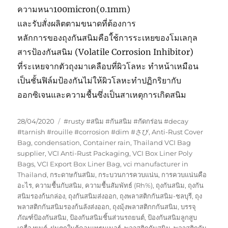
ความหนา100micron(0.1mm)
และรับสั่งผลิตตามขนาดที่ต้องการ
หลักการของถุงกันสนิมคือใ้ช้การระเหยของโมเลกุล
สารป้องกันสนิม (Volatile Corrosion Inhibitor)
ที่ระเหยจากตัวถุงมาเคลือบที่ผิวโลหะ ทำหน้าเหมือน
เป็นชั้นฟิล์มป้องกันไม่ให้ผิวโลหะทำปฏิกริยากับ
ออกซิเจนและความชื้นซึ่งเป็นสาเหตุการเกิดสนิม
Posted
Tags
28/04/2020
#rusty #สนิม #กันสนิม #กัดกร่อน #decay
on
#tarnish #rouille #corrosion #dim #さび
,
Anti-Rust Cover
Bag
,
condensation
,
Container rain
,
Thailand VCI Bag
supplier
,
VCI Anti-Rust Packaging
,
VCI Box Liner Poly
Bags
,
VCI Export Box Liner Bag
,
vci manufacturer in
Thailand
,
กระดาษกันสนิม
,
กระบวนการควบแน่น
,
การควบแน่นคือ
อะไร
,
ความชื้นกับสนิม
,
ความชื้นสัมพัทธ์ (Rh%)
,
ถุงกันสนิม
,
ถุงกัน
สนิมรองก้นกล่อง
,
ถุงกันสนิมส่งออก
,
ถุงพลาสติกกันสนิม-ชลบุรี
,
ถุง
พลาสติกกันสนิมรองก้นลังส่งออก
,
ถุงมุ้งพลาสติกกกันสนิม
,
บรรจุ
ภัณฑ์ป้องกันสนิม
,
ป้องกันสนิมชิ้นส่วนรถยนต์
,
ป้องกันสนิมลูกสูบ
เครื่องยนต์
,
ฝนตกในตู้คอนเทรนเนอร์
,
พลาสติกกันสนิม
,
พลาสติกกัน