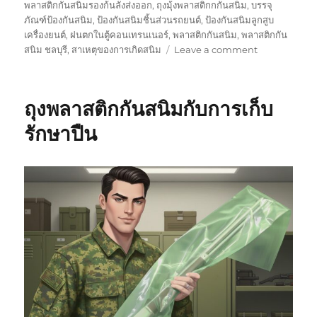
พลาสติกกันสนิมรองก้นลังส่งออก
,
ถุงมุ้งพลาสติกกกันสนิม
,
บรรจุ
ภัณฑ์ป้องกันสนิม
,
ป้องกันสนิมชิ้นส่วนรถยนต์
,
ป้องกันสนิมลูกสูบ
เครื่องยนต์
,
ฝนตกในตู้คอนเทรนเนอร์
,
พลาสติกกันสนิม
,
พลาสติกกัน
on
สนิม ชลบุรี
,
สาเหตุของการเกิดสนิม
Leave a comment
ถุง
พลาสติก
กัน
ถุงพลาสติกกันสนิมกับการเก็บ
สนิม
กัน
รักษาปืน
สนิม
ได้
นาน
ปี
(ภาย
ใต้
เงื่อนไข
การ
ใช้
งาน)