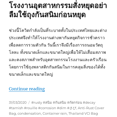
โรงงานอุตสาหกรรมสั่งหยุดอย่า
สนิม
ใน
ลืมใช้ถุงกันสนิมก่อนหยุด
อุตสาหกรรม
ช่วงนี้โควิดกำลังเป็นที่ระบาดทั้งในประเทศไทยและต่าง
ประเทศจึงทำให้โรงงานต่างพากันหยุดกิจการชั่วคราว
เพื่อลดการรวมตัวกัน วันนี้เราจึงมีเรื่องการถนอมวัตถุ
โลหะ ทั้งขนาดเล็กและขนาดใหญ่เพื่อให้ไม่เสื่อมสภาพ
และคงสภาพสำหรับอุตสาหกรรมโรงงานและครัวเรือน
โดยการใช้ถุงพลาสติกกันสนิมในการคลุมสิ่งของได้ทั้ง
ขนาดเล็กและขนาดใหญ่
“โรงงานอุตสาหกรรมสั่งหยุดอย่าลืมใช้ถ
Continue reading
Posted
Tags
31/03/2020
#rusty #สนิม #กันสนิม #กัดกร่อน #decay
on
#tarnish #rouille #corrosion #dim #さび
,
Anti-Rust Cover
Bag
,
condensation
,
Container rain
,
Thailand VCI Bag