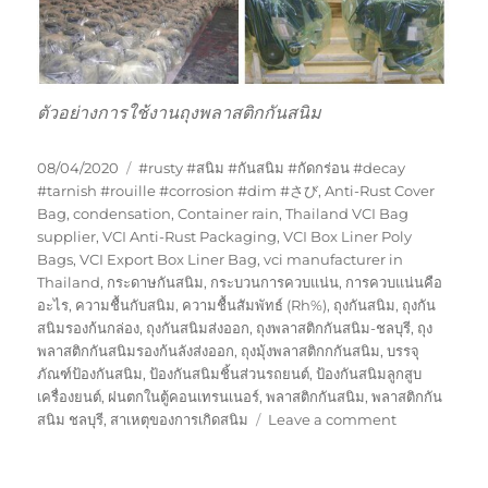
ตัวอย่างการใช้งานถุงพลาสติกกันสนิม
Posted
Tags
08/04/2020
#rusty #สนิม #กันสนิม #กัดกร่อน #decay
on
#tarnish #rouille #corrosion #dim #さび
,
Anti-Rust Cover
Bag
,
condensation
,
Container rain
,
Thailand VCI Bag
supplier
,
VCI Anti-Rust Packaging
,
VCI Box Liner Poly
Bags
,
VCI Export Box Liner Bag
,
vci manufacturer in
Thailand
,
กระดาษกันสนิม
,
กระบวนการควบแน่น
,
การควบแน่นคือ
อะไร
,
ความชื้นกับสนิม
,
ความชื้นสัมพัทธ์ (Rh%)
,
ถุงกันสนิม
,
ถุงกัน
สนิมรองก้นกล่อง
,
ถุงกันสนิมส่งออก
,
ถุงพลาสติกกันสนิม-ชลบุรี
,
ถุง
พลาสติกกันสนิมรองก้นลังส่งออก
,
ถุงมุ้งพลาสติกกกันสนิม
,
บรรจุ
ภัณฑ์ป้องกันสนิม
,
ป้องกันสนิมชิ้นส่วนรถยนต์
,
ป้องกันสนิมลูกสูบ
เครื่องยนต์
,
ฝนตกในตู้คอนเทรนเนอร์
,
พลาสติกกันสนิม
,
พลาสติกกัน
on
สนิม ชลบุรี
,
สาเหตุของการเกิดสนิม
Leave a comment
ถุง
พลาสติก
กัน