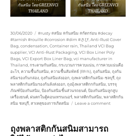
กันสนิม โดย GREENVCi
กันสนิม โดย GREENVCi
THAILAND
THAILAND
Posted
Tags
30/06/2020
#rusty #สนิม #กันสนิม #กัดกร่อน #decay
on
#tarnish #rouille #corrosion #dim #さび
,
Anti-Rust Cover
Bag
,
condensation
,
Container rain
,
Thailand VCI Bag
supplier
,
VCI Anti-Rust Packaging
,
VCI Box Liner Poly
Bags
,
VCI Export Box Liner Bag
,
vci manufacturer in
Thailand
,
กระดาษกันสนิม
,
กระบวนการควบแน่น
,
การควบแน่นคือ
อะไร
,
ความชื้นกับสนิม
,
ความชื้นสัมพัทธ์ (Rh%)
,
ถุงกันสนิม
,
ถุงกัน
สนิมรองก้นกล่อง
,
ถุงกันสนิมส่งออก
,
ถุงพลาสติกกันสนิม-ชลบุรี
,
ถุง
พลาสติกกันสนิมรองก้นลังส่งออก
,
ถุงมุ้งพลาสติกกกันสนิม
,
บรรจุ
ภัณฑ์ป้องกันสนิม
,
ป้องกันสนิมชิ้นส่วนรถยนต์
,
ป้องกันสนิมลูกสูบ
เครื่องยนต์
,
ฝนตกในตู้คอนเทรนเนอร์
,
พลาสติกกันสนิม
,
พลาสติกกัน
on
สนิม ชลบุรี
,
สาเหตุของการเกิดสนิม
Leave a comment
ประโยชน์
ของ
บรรจุ
ถุงพลาสติกกันสนิมสามารถ
ภัณฑ์
กัน