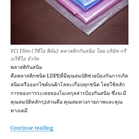
VCi Flim (วีซีไอ ฟีล์ม) พลาสติกกันสนิม โดย บริษัท กรี
นวีซีไอ จำกัด
พลาสติกันสนิม
คือพลาสติกชนิด LDPEที่มีคุณสมบัติช่วยป้องกันการเกิด
สนิมหรือออกไซด์บนผิวโลหะเกือบทุกชนิด โดยใช้หลัก
การของการระเหยของโมเลกุลสารป้องกันสนิม ซึ่งจะมี
คุณสมบัติหลักๆ2ส่วนคือ คุณสมทางกายภาพและคุณ
ทางเคมี
“VCi Flim พลาสติกกันสนิม โดย Gree
Continue reading