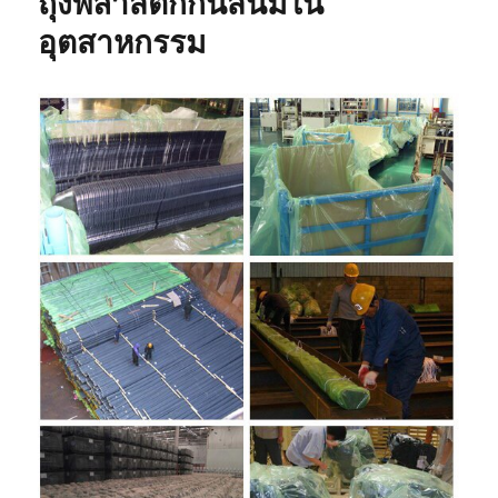
ถุงพลาสติกกันสนิมใน
สนิม
เหมาะ
อุตสาหกรรม
สำหรับ
การ
เก็บ
ระยะ
ยาว