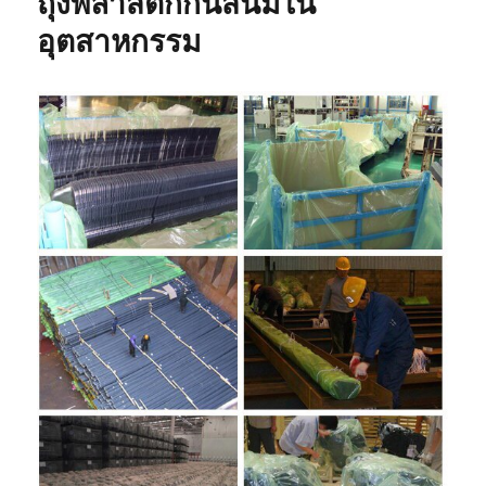
ถุงพลาสติกกันสนิมใน
สนิม
เหมาะ
อุตสาหกรรม
สำหรับ
การ
เก็บ
ระยะ
ยาว