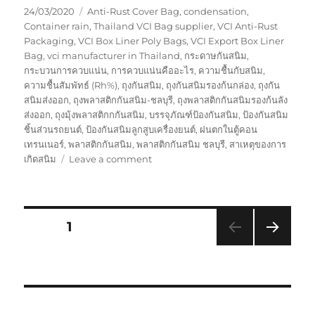
Posted
Tags
24/03/2020
Anti-Rust Cover Bag
,
condensation
,
on
Container rain
,
Thailand VCI Bag supplier
,
VCI Anti-Rust
Packaging
,
VCI Box Liner Poly Bags
,
VCI Export Box Liner
Bag
,
vci manufacturer in Thailand
,
กระดาษกันสนิม
,
กระบวนการควบแน่น
,
การควบแน่นคืออะไร
,
ความชื้นกับสนิม
,
ความชื้นสัมพัทธ์ (Rh%)
,
ถุงกันสนิม
,
ถุงกันสนิมรองก้นกล่อง
,
ถุงกัน
สนิมส่งออก
,
ถุงพลาสติกกันสนิม-ชลบุรี
,
ถุงพลาสติกกันสนิมรองก้นลัง
ส่งออก
,
ถุงมุ้งพลาสติกกกันสนิม
,
บรรจุภัณฑ์ป้องกันสนิม
,
ป้องกันสนิม
ชิ้นส่วนรถยนต์
,
ป้องกันสนิมลูกสูบเครื่องยนต์
,
ฝนตกในตู้คอน
เทรนเนอร์
,
พลาสติกกันสนิม
,
พลาสติกกันสนิม ชลบุรี
,
สาเหตุของการ
on
เกิดสนิม
Leave a comment
VCi
Flim
พลาสติก
กัน
Posts
PAGE
1
สนิม
โดย
NEXT
pagination
GreenVCi
PAG
E