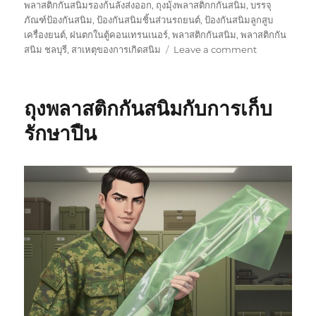
พลาสติกกันสนิมรองก้นลังส่งออก
,
ถุงมุ้งพลาสติกกกันสนิม
,
บรรจุ
ภัณฑ์ป้องกันสนิม
,
ป้องกันสนิมชิ้นส่วนรถยนต์
,
ป้องกันสนิมลูกสูบ
เครื่องยนต์
,
ฝนตกในตู้คอนเทรนเนอร์
,
พลาสติกกันสนิม
,
พลาสติกกัน
on
สนิม ชลบุรี
,
สาเหตุของการเกิดสนิม
Leave a comment
ถุง
พลาสติก
กัน
ถุงพลาสติกกันสนิมกับการเก็บ
สนิม
กัน
รักษาปืน
สนิม
ได้
นาน
ปี
(ภาย
ใต้
เงื่อนไข
การ
ใช้
งาน)