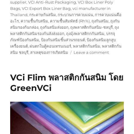
supplier
,
VCI Anti-Rust Packaging
,
VCI Box Liner Poly
Bags
,
VCI Export Box Liner Bag
,
vci manufacturer in
Thailand
,
กระดาษกันสนิม
,
กระบวนการควบแน่น
,
การควบแน่นคือ
อะไร
,
ความชื้นกับสนิม
,
ความชื้นสัมพัทธ์ (Rh%)
,
ถุงกันสนิม
,
ถุงกัน
สนิมรองก้นกล่อง
,
ถุงกันสนิมส่งออก
,
ถุงพลาสติกกันสนิม-ชลบุรี
,
ถุง
พลาสติกกันสนิมรองก้นลังส่งออก
,
ถุงมุ้งพลาสติกกกันสนิม
,
บรรจุ
ภัณฑ์ป้องกันสนิม
,
ป้องกันสนิมชิ้นส่วนรถยนต์
,
ป้องกันสนิมลูกสูบ
เครื่องยนต์
,
ฝนตกในตู้คอนเทรนเนอร์
,
พลาสติกกันสนิม
,
พลาสติกกัน
on
สนิม ชลบุรี
,
สาเหตุของการเกิดสนิม
Leave a comment
โรงงาน
อุตสาหกรรม
สั่ง
VCi Flim พลาสติกกันสนิม โดย
หยุด
อย่า
GreenVCi
ลืม
ใช้
ถุง
กัน
สนิม
ก่อน
หยุด