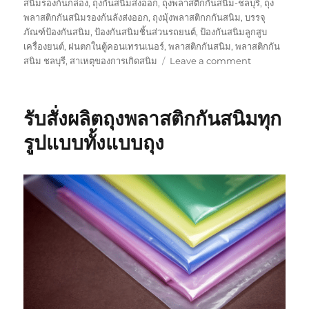
สนิมรองก้นกล่อง
,
ถุงกันสนิมส่งออก
,
ถุงพลาสติกกันสนิม-ชลบุรี
,
ถุง
พลาสติกกันสนิมรองก้นลังส่งออก
,
ถุงมุ้งพลาสติกกกันสนิม
,
บรรจุ
ภัณฑ์ป้องกันสนิม
,
ป้องกันสนิมชิ้นส่วนรถยนต์
,
ป้องกันสนิมลูกสูบ
เครื่องยนต์
,
ฝนตกในตู้คอนเทรนเนอร์
,
พลาสติกกันสนิม
,
พลาสติกกัน
on
สนิม ชลบุรี
,
สาเหตุของการเกิดสนิม
Leave a comment
ถุง
พลาสติก
กัน
รับสั่งผลิตถุงพลาสติกกันสนิมทุก
สนิม
สามารถ
รูปแบบทั้งแบบถุง
ใช้ได้
นาน
เท่า
ไหน
?