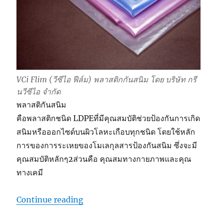
VCi Flim (วีซีไอ ฟีล์ม) พลาสติกกันสนิม โดย บริษัท กรี
นวีซีไอ จำกัด
พลาสติกันสนิม
คือพลาสติกชนิด LDPEที่มีคุณสมบัติช่วยป้องกันการเกิด
สนิมหรือออกไซด์บนผิวโลหะเกือบทุกชนิด โดยใช้หลัก
การของการระเหยของโมเลกุลสารป้องกันสนิม ซึ่งจะมี
คุณสมบัติหลักๆ2ส่วนคือ คุณสมทางกายภาพและคุณ
ทางเคมี
“VCi Flim พลาสติกกันสนิม โดย Gree
Continue reading