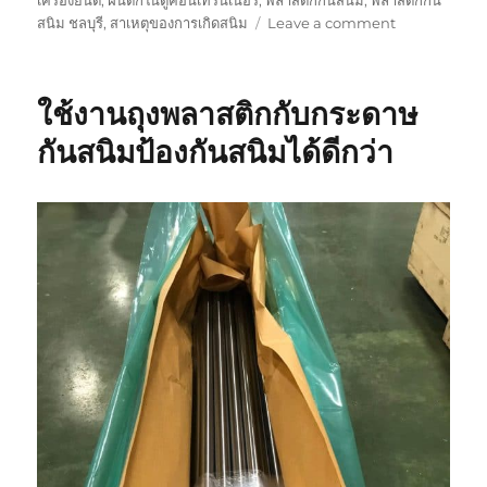
on
สนิม ชลบุรี
,
สาเหตุของการเกิดสนิม
Leave a comment
ถุง
พลาสติก
กัน
ใช้งานถุงพลาสติกกับกระดาษ
สนิม
กับ
กันสนิมป้องกันสนิมได้ดีกว่า
การ
เก็บ
รักษา
ปืน