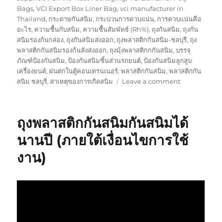
Bags
,
VCI Export Box Liner Bag
,
vci manufacturer in
Thailand
,
กระดาษกันสนิม
,
กระบวนการควบแน่น
,
การควบแน่นคือ
อะไร
,
ความชื้นกับสนิม
,
ความชื้นสัมพัทธ์ (Rh%)
,
ถุงกันสนิม
,
ถุงกัน
สนิมรองก้นกล่อง
,
ถุงกันสนิมส่งออก
,
ถุงพลาสติกกันสนิม-ชลบุรี
,
ถุง
พลาสติกกันสนิมรองก้นลังส่งออก
,
ถุงมุ้งพลาสติกกกันสนิม
,
บรรจุ
ภัณฑ์ป้องกันสนิม
,
ป้องกันสนิมชิ้นส่วนรถยนต์
,
ป้องกันสนิมลูกสูบ
เครื่องยนต์
,
ฝนตกในตู้คอนเทรนเนอร์
,
พลาสติกกันสนิม
,
พลาสติกกัน
on
สนิม ชลบุรี
,
สาเหตุของการเกิดสนิม
Leave a comment
รับสั่ง
ผลิต
ถุง
ถุงพลาสติกกันสนิมกันสนิมได้
พลาสติก
กัน
นานปี (ภายใต้เงื่อนไขการใช้
สนิม
งาน)
ทุก
รูป
แบบ
ทั้ง
แบบ
ถุง