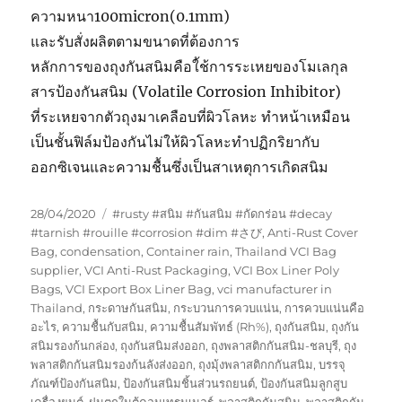
ความหนา100micron(0.1mm)
และรับสั่งผลิตตามขนาดที่ต้องการ
หลักการของถุงกันสนิมคือใ้ช้การระเหยของโมเลกุล
สารป้องกันสนิม (Volatile Corrosion Inhibitor)
ที่ระเหยจากตัวถุงมาเคลือบที่ผิวโลหะ ทำหน้าเหมือน
เป็นชั้นฟิล์มป้องกันไม่ให้ผิวโลหะทำปฏิกริยากับ
ออกซิเจนและความชื้นซึ่งเป็นสาเหตุการเกิดสนิม
Posted
Tags
28/04/2020
#rusty #สนิม #กันสนิม #กัดกร่อน #decay
on
#tarnish #rouille #corrosion #dim #さび
,
Anti-Rust Cover
Bag
,
condensation
,
Container rain
,
Thailand VCI Bag
supplier
,
VCI Anti-Rust Packaging
,
VCI Box Liner Poly
Bags
,
VCI Export Box Liner Bag
,
vci manufacturer in
Thailand
,
กระดาษกันสนิม
,
กระบวนการควบแน่น
,
การควบแน่นคือ
อะไร
,
ความชื้นกับสนิม
,
ความชื้นสัมพัทธ์ (Rh%)
,
ถุงกันสนิม
,
ถุงกัน
สนิมรองก้นกล่อง
,
ถุงกันสนิมส่งออก
,
ถุงพลาสติกกันสนิม-ชลบุรี
,
ถุง
พลาสติกกันสนิมรองก้นลังส่งออก
,
ถุงมุ้งพลาสติกกกันสนิม
,
บรรจุ
ภัณฑ์ป้องกันสนิม
,
ป้องกันสนิมชิ้นส่วนรถยนต์
,
ป้องกันสนิมลูกสูบ
เครื่องยนต์
,
ฝนตกในตู้คอนเทรนเนอร์
,
พลาสติกกันสนิม
,
พลาสติกกัน