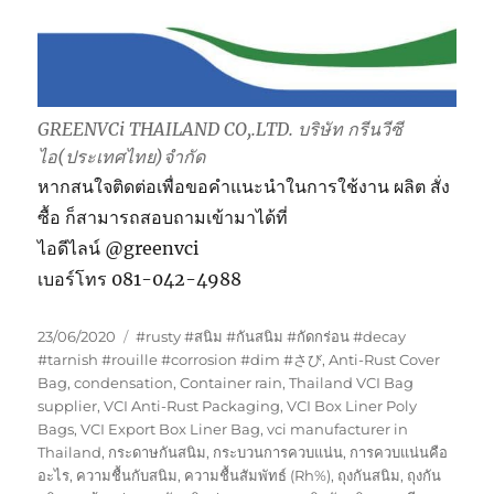
GREENVCi THAILAND CO,.LTD. บริษัท กรีนวีซี
ไอ(ประเทศไทย)จำกัด
หากสนใจติดต่อเพื่อขอคำแนะนำในการใช้งาน ผลิต สั่ง
ซื้อ ก็สามารถสอบถามเข้ามาได้ที่
ไอดีไลน์ @greenvci
เบอร์โทร 081-042-4988
Posted
Tags
23/06/2020
#rusty #สนิม #กันสนิม #กัดกร่อน #decay
on
#tarnish #rouille #corrosion #dim #さび
,
Anti-Rust Cover
Bag
,
condensation
,
Container rain
,
Thailand VCI Bag
supplier
,
VCI Anti-Rust Packaging
,
VCI Box Liner Poly
Bags
,
VCI Export Box Liner Bag
,
vci manufacturer in
Thailand
,
กระดาษกันสนิม
,
กระบวนการควบแน่น
,
การควบแน่นคือ
อะไร
,
ความชื้นกับสนิม
,
ความชื้นสัมพัทธ์ (Rh%)
,
ถุงกันสนิม
,
ถุงกัน