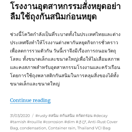
โรงงานอุตสาหกรรมสั่งหยุดอย่า
สนิม
ใน
ลืมใช้ถุงกันสนิมก่อนหยุด
อุตสาหกรรม
ช่วงนี้โควิดกำลังเป็นที่ระบาดทั้งในประเทศไทยและต่าง
ประเทศจึงทำให้โรงงานต่างพากันหยุดกิจการชั่วคราว
เพื่อลดการรวมตัวกัน วันนี้เราจึงมีเรื่องการถนอมวัตถุ
โลหะ ทั้งขนาดเล็กและขนาดใหญ่เพื่อให้ไม่เสื่อมสภาพ
และคงสภาพสำหรับอุตสาหกรรมโรงงานและครัวเรือน
โดยการใช้ถุงพลาสติกกันสนิมในการคลุมสิ่งของได้ทั้ง
ขนาดเล็กและขนาดใหญ่
“โรงงานอุตสาหกรรมสั่งหยุดอย่าลืมใช้ถ
Continue reading
Posted
Tags
31/03/2020
#rusty #สนิม #กันสนิม #กัดกร่อน #decay
on
#tarnish #rouille #corrosion #dim #さび
,
Anti-Rust Cover
Bag
,
condensation
,
Container rain
,
Thailand VCI Bag