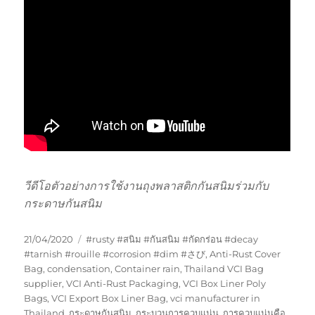
วีดีโอตัวอย่างการใช้งานถุงพลาสติกกันสนิมร่วมกับ
กระดาษกันสนิม
Posted
Tags
21/04/2020
#rusty #สนิม #กันสนิม #กัดกร่อน #decay
on
#tarnish #rouille #corrosion #dim #さび
,
Anti-Rust Cover
Bag
,
condensation
,
Container rain
,
Thailand VCI Bag
supplier
,
VCI Anti-Rust Packaging
,
VCI Box Liner Poly
Bags
,
VCI Export Box Liner Bag
,
vci manufacturer in
Thailand
,
กระดาษกันสนิม
,
กระบวนการควบแน่น
,
การควบแน่นคือ