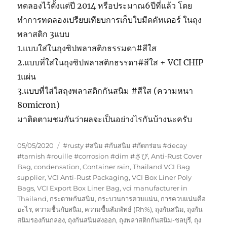
ทดลองไว้ตั้งแต่ปี 2014 หรือประมาณ6ปีที่แล้ว โดย
ทำการทดลองเปรียบเทียบการเก็บใบมีดคัทเตอร์ ในถุง
พลาสติก 3แบบ
1.แบบใส่ในถุงซิปพลาสติกธรรมดา#สีใส
2.แบบที่ใส่ในถุงซิปพลาสติกธรรดา#สีใส + VCI CHIP
1แผ่น
3.แบบที่ใส่ใสถุงพลาสติกกันสนิม #สีใส (ความหนา
80micron)
มาติดตามชมกันว่าผลจะเป็นอย่างไรกันบ้างนะครับ
Posted
Tags
05/05/2020
#rusty #สนิม #กันสนิม #กัดกร่อน #decay
on
#tarnish #rouille #corrosion #dim #さび
,
Anti-Rust Cover
Bag
,
condensation
,
Container rain
,
Thailand VCI Bag
supplier
,
VCI Anti-Rust Packaging
,
VCI Box Liner Poly
Bags
,
VCI Export Box Liner Bag
,
vci manufacturer in
Thailand
,
กระดาษกันสนิม
,
กระบวนการควบแน่น
,
การควบแน่นคือ
อะไร
,
ความชื้นกับสนิม
,
ความชื้นสัมพัทธ์ (Rh%)
,
ถุงกันสนิม
,
ถุงกัน
สนิมรองก้นกล่อง
,
ถุงกันสนิมส่งออก
,
ถุงพลาสติกกันสนิม-ชลบุรี
,
ถุง