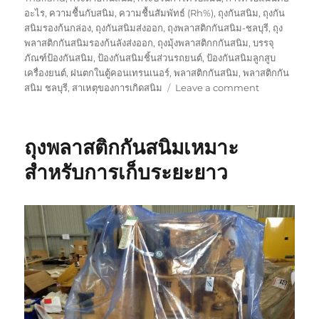
อะไร
,
ความชื้นกับสนิม
,
ความชื้นสัมพัทธ์ (Rh%)
,
ถุงกันสนิม
,
ถุงกัน
สนิมรองก้นกล่อง
,
ถุงกันสนิมส่งออก
,
ถุงพลาสติกกันสนิม-ชลบุรี
,
ถุง
พลาสติกกันสนิมรองก้นลังส่งออก
,
ถุงมุ้งพลาสติกกกันสนิม
,
บรรจุ
ภัณฑ์ป้องกันสนิม
,
ป้องกันสนิมชิ้นส่วนรถยนต์
,
ป้องกันสนิมลูกสูบ
เครื่องยนต์
,
ฝนตกในตู้คอนเทรนเนอร์
,
พลาสติกกันสนิม
,
พลาสติกกัน
on
สนิม ชลบุรี
,
สาเหตุของการเกิดสนิม
Leave a comment
ใช้
งาน
ถุง
ถุงพลาสติกกันสนิมเหมาะ
พลาสติก
กับ
สำหรับการเก็บระยะยาว
กระดาษ
กัน
สนิม
ป้องกัน
สนิม
ได้
ดี
กว่า