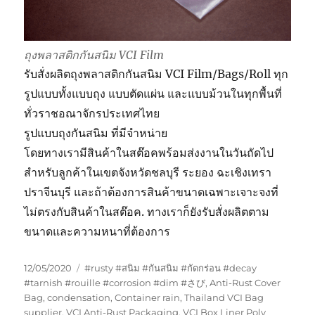
ถุงพลาสติกกันสนิม VCI Film
รับสั่งผลิตถุงพลาสติกกันสนิม VCI Film/Bags/Roll ทุก
รูปแบบทั้งแบบถุง แบบตัดแผ่น และแบบม้วนในทุกพื้นที่
ทั่วราชอณาจักรประเทศไทย
รูปแบบถุงกันสนิม ที่มีจำหน่าย
โดยทางเรามีสินค้าในสต๊อคพร้อมส่งงานในวันถัดไป
สำหรับลูกค้าในเขตจังหวัดชลบุรี ระยอง ฉะเชิงเทรา
ปราจีนบุรี และถ้าต้องการสินค้าขนาดเฉพาะเจาะจงที่
ไม่ตรงกับสินค้าในสต๊อค. ทางเราก็ยังรับสั่งผลิตตาม
ขนาดและความหนาที่ต้องการ
Posted
Tags
12/05/2020
#rusty #สนิม #กันสนิม #กัดกร่อน #decay
on
#tarnish #rouille #corrosion #dim #さび
,
Anti-Rust Cover
Bag
,
condensation
,
Container rain
,
Thailand VCI Bag
supplier
,
VCI Anti-Rust Packaging
,
VCI Box Liner Poly