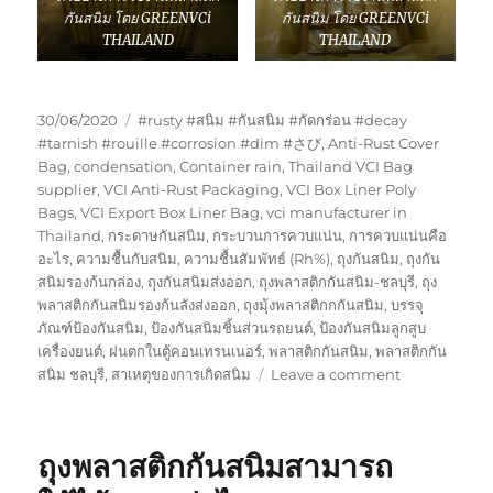
กันสนิม โดย GREENVCi
กันสนิม โดย GREENVCi
THAILAND
THAILAND
Posted
Tags
30/06/2020
#rusty #สนิม #กันสนิม #กัดกร่อน #decay
on
#tarnish #rouille #corrosion #dim #さび
,
Anti-Rust Cover
Bag
,
condensation
,
Container rain
,
Thailand VCI Bag
supplier
,
VCI Anti-Rust Packaging
,
VCI Box Liner Poly
Bags
,
VCI Export Box Liner Bag
,
vci manufacturer in
Thailand
,
กระดาษกันสนิม
,
กระบวนการควบแน่น
,
การควบแน่นคือ
อะไร
,
ความชื้นกับสนิม
,
ความชื้นสัมพัทธ์ (Rh%)
,
ถุงกันสนิม
,
ถุงกัน
สนิมรองก้นกล่อง
,
ถุงกันสนิมส่งออก
,
ถุงพลาสติกกันสนิม-ชลบุรี
,
ถุง
พลาสติกกันสนิมรองก้นลังส่งออก
,
ถุงมุ้งพลาสติกกกันสนิม
,
บรรจุ
ภัณฑ์ป้องกันสนิม
,
ป้องกันสนิมชิ้นส่วนรถยนต์
,
ป้องกันสนิมลูกสูบ
เครื่องยนต์
,
ฝนตกในตู้คอนเทรนเนอร์
,
พลาสติกกันสนิม
,
พลาสติกกัน
on
สนิม ชลบุรี
,
สาเหตุของการเกิดสนิม
Leave a comment
ประโยชน์
ของ
บรรจุ
ถุงพลาสติกกันสนิมสามารถ
ภัณฑ์
กัน