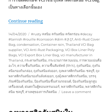
การใช้ผลิตภัณฑ์ VCi เช่น ถุงพลาสติกันสนิม VCi bag
เป็นทางเลือกนั้นเอง
“ถุงพลาสติกกันสนิมเหมาะสำหรับการเ
Continue reading
Posted
Tags
14/04/2020
#rusty #สนิม #กันสนิม #กัดกร่อน #decay
on
#tarnish #rouille #corrosion #dim #さび
,
Anti-Rust Cover
Bag
,
condensation
,
Container rain
,
Thailand VCI Bag
supplier
,
VCI Anti-Rust Packaging
,
VCI Box Liner Poly
Bags
,
VCI Export Box Liner Bag
,
vci manufacturer in
Thailand
,
กระดาษกันสนิม
,
กระบวนการควบแน่น
,
การควบแน่นคือ
อะไร
,
ความชื้นกับสนิม
,
ความชื้นสัมพัทธ์ (Rh%)
,
ถุงกันสนิม
,
ถุงกัน
สนิมรองก้นกล่อง
,
ถุงกันสนิมส่งออก
,
ถุงพลาสติกกันสนิม-ชลบุรี
,
ถุง
พลาสติกกันสนิมรองก้นลังส่งออก
,
ถุงมุ้งพลาสติกกกันสนิม
,
บรรจุ
ภัณฑ์ป้องกันสนิม
,
ป้องกันสนิมชิ้นส่วนรถยนต์
,
ป้องกันสนิมลูกสูบ
เครื่องยนต์
,
ฝนตกในตู้คอนเทรนเนอร์
,
พลาสติกกันสนิม
,
พลาสติกกัน
on
สนิม ชลบุรี
,
สาเหตุของการเกิดสนิม
Leave a comment
ถุง
พลาสติก
กัน