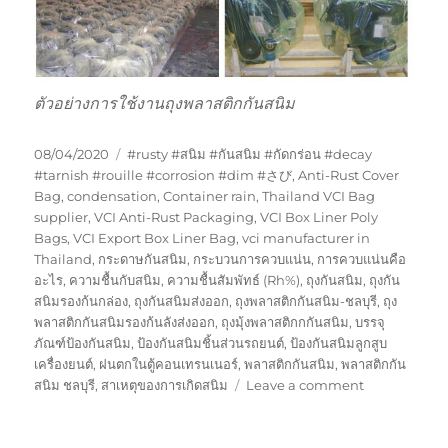
ตัวอย่างการใช้งานถุงพลาสติกกันสนิม
Posted
Tags
08/04/2020
#rusty #สนิม #กันสนิม #กัดกร่อน #decay
on
#tarnish #rouille #corrosion #dim #さび
,
Anti-Rust Cover
Bag
,
condensation
,
Container rain
,
Thailand VCI Bag
supplier
,
VCI Anti-Rust Packaging
,
VCI Box Liner Poly
Bags
,
VCI Export Box Liner Bag
,
vci manufacturer in
Thailand
,
กระดาษกันสนิม
,
กระบวนการควบแน่น
,
การควบแน่นคือ
อะไร
,
ความชื้นกับสนิม
,
ความชื้นสัมพัทธ์ (Rh%)
,
ถุงกันสนิม
,
ถุงกัน
สนิมรองก้นกล่อง
,
ถุงกันสนิมส่งออก
,
ถุงพลาสติกกันสนิม-ชลบุรี
,
ถุง
พลาสติกกันสนิมรองก้นลังส่งออก
,
ถุงมุ้งพลาสติกกกันสนิม
,
บรรจุ
ภัณฑ์ป้องกันสนิม
,
ป้องกันสนิมชิ้นส่วนรถยนต์
,
ป้องกันสนิมลูกสูบ
เครื่องยนต์
,
ฝนตกในตู้คอนเทรนเนอร์
,
พลาสติกกันสนิม
,
พลาสติกกัน
on
สนิม ชลบุรี
,
สาเหตุของการเกิดสนิม
Leave a comment
ถุง
พลาสติก
กัน