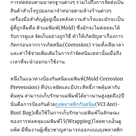
การทดสอบตามมาตรฐานต่างๆ รวมไปถึงการจัดส่งเป็น
สินค้าสำเร็จรูปออกมาจำหน่ายตามห้างร้านต่างๆ
เครื่องมือสำคัญผู้อยู่เบื้องหลังความสำเร็จและมักจะเป็น
ผู้ที่ถูกลืมคือ ตัวแม่พิมพ์(Mold) ซึ่งมักจะไม่ค่อยจะได้
รับการดูแล จัดเก็บอย่างถูกวิธี ทำให้เกิดปัญหาเรื่องการ
กัดกร่อนจากการเกิดสนิม(Corrosion) รวมทั้งเสียเวลา
และค่าใช้จ่ายเพิ่มเติมในการกำจัดสนิมเหล่านั้นเมื่อถึง
เวลาที่จะนำออกมาใช้งาน
หนึ่งในแนวทางป้องกันสนิมแม่พิมพ์(Mold Corrosion
Prevension) ที่ประหยัดและมีประสิทธิ์ภาพคุ้มค่ากับ
ต้นทุน สามารถเก็บรักษาแม่พิมพ์ได้ยาวนานสูงสุดถึง2ปี
นั่นคือการป้องกันด้วย
ถุงพลาสติกกันสนิม
(VCI Anti-
Rust Bag)เพื่อใช้ในการเก็บรักษาแม่พิมพ์ในลักษณะ
ของการห่อคลุมแม่พิมพ์ไว้(Wrapping)โดยทางเอ็นดู
แพ้ค มีทีมงานผู้เชี่ยวชาญสามารถออกแบบถุงพลาสติก