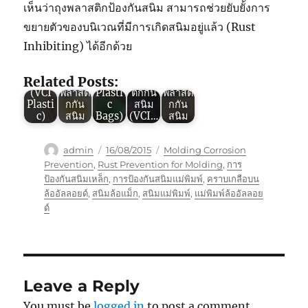
เห็นว่าถุงพลาสติกป้องกันสนิม สามารถช่วยยับยั้งการ
Green
ข้อดี
Green
VCI :
ของ
VCI :
ขยายตัวของบนิเวณที่มีการเกิดสนิมอยู่แล้ว (Rust
6 ข้อดี
Green
“ถุง
5
Inhibiting) ได้อีกด้วย
ของ
VCI :
พลาสติ
คุณสม
Green
พลาสติ
ประสิท
กกัน
บัติที่
VCI :
กกัน
ธิภาพ
สนิม”
ทำให้
คุณสม
Related Posts:
สนิม
ของ
(VCI
“พลาส
บัติถุง
(VCI
พลาสติ
Plasti
ติกกัน
พลาสติ
Plasti
กกัน
c
สนิม
กกัน
c)
สนิม
Bags)
(VCI…
สนิม
Author
Posted
Tags
admin
16/08/2015
Molding Corrosion
on
Prevention
,
Rust Prevention for Molding
,
การ
ป้องกันสนิมเหล็ก
,
การป้องกันสนิมแม่พิมพ์
,
คราบเกลือบน
ล้ออัลลอยด์
,
สนิมล้อแม็ก
,
สนิมแม่พิมพ์
,
แม่พิมพ์ล้ออัลลอย
ด์
Leave a Reply
You must be
logged in
to post a comment.