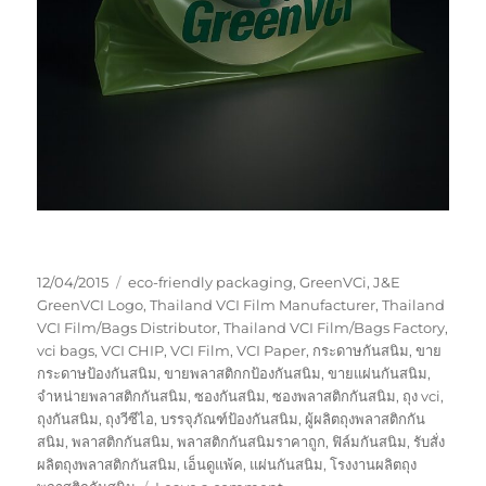
Posted
Tags
12/04/2015
eco-friendly packaging
,
GreenVCi
,
J&E
on
GreenVCI Logo
,
Thailand VCI Film Manufacturer
,
Thailand
VCI Film/Bags Distributor
,
Thailand VCI Film/Bags Factory
,
vci bags
,
VCI CHIP
,
VCI Film
,
VCI Paper
,
กระดาษกันสนิม
,
ขาย
กระดาษป้องกันสนิม
,
ขายพลาสติกกป้องกันสนิม
,
ขายแผ่นกันสนิม
,
จำหน่ายพลาสติกกันสนิม
,
ซองกันสนิม
,
ซองพลาสติกกันสนิม
,
ถุง vci
,
ถุงกันสนิม
,
ถุงวีซีไอ
,
บรรจุภัณฑ์ป้องกันสนิม
,
ผู้ผลิตถุงพลาสติกกัน
สนิม
,
พลาสติกกันสนิม
,
พลาสติกกันสนิมราคาถูก
,
ฟิล์มกันสนิม
,
รับสั่ง
ผลิตถุงพลาสติกกันสนิม
,
เอ็นดูแพ้ค
,
แผ่นกันสนิม
,
โรงงานผลิตถุง