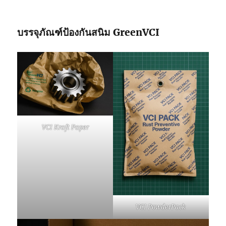
บรรจุภัณฑ์ป้องกันสนิม
GreenVCI
VCI Kraft Paper
VCI PowderPack