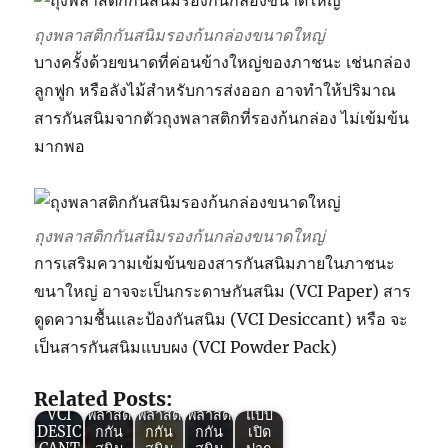
ถุงพลาสติกกันสนิมรองก้นกล่องขนาดใหญ่
บางครั้งด้วยขนาดที่ค่อนข้างใหญ่ของภาชนะ เช่นกล่อง
ลูกฟูก หรือลังไม้สำหรับการส่งออก อาจทำให้ปริมาณ
สารกันสนิมจากตัวถุงพลาสติกที่รองก้นกล่อง ไม่เข้มข้น
มากพอ
ถุงพลาสติกกันสนิมรองก้นกล่องขนาดใหญ่
การเสริมความเข้มข้นของสารกันสนิมภายในภาชนะ
Green
ขนาใหญ่ อาจจะเป็นกระดาษกันสนิม (VCI Paper) สาร
VCI :
Green
นวัฒ
ดูดความชื้นและป้องกันสนิม (VCI Desiccant) หรือ จะ
VCI :
กรรม
Green
เป็นสารกันสนิมแบบผง (VCI Powder Pack)
ถุง
Green
ในการ
Green
VCI :
พลาสติ
VCI :
ป้องกัน
VCI :
พลาสติ
กกัน
ถุงซิป
สนิม
การใช้
กกัน
Related Posts:
สนิม +
ล็อค
ด้วย
งาน
สนิม
VCI
พลาสติ
พลาสติ
พลาสติ
แบบ
DESIC
กกัน
กกัน
กกัน
เปิด