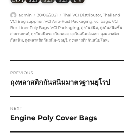
CANT
สนิม
สนิม
สนิม
ปาก
Author
Posted
Tags
admin
30/06/2021
Thai VCI Distributor
,
Thailand
on
VCI Bag supplier
,
VCI Anti-Rust Packaging
,
vci bags
,
VCI
Box Liner Poly Bags
,
VCI Packaging
,
ถุงกันสนิม
,
ถุงกันสนิมชิ้น
ส่วนรถยนต์
,
ถุงกันสนิมรองก้นกล่อง
,
ถุงกันสนิมส่งออก
,
ถุงพลาสติก
กันสนิม
,
ถุงพลาสติกกันสนิม-ชลบุรี
,
ถุงพลาสติกกันสนิมโลหะ
Post
PREVIOUS
navigation
ถุงพลาสติกกันสนิมมาตรฐานยุโรป
Previous
post:
NEXT
Engine Poly Cover Bags
Next
post: