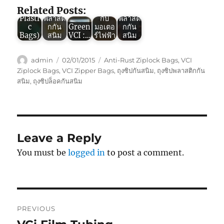
สนิม”
ธิภาพ
กกัน
ถุงซิป
Related Posts:
(VCI
ของ
สนิม
ล็อค
Plasti
พลาสติ
กับ
พลาสติ
c
กกัน
Green
มอเตอ
กกัน
Bags)
สนิม
VCI :…
ร์ไฟฟ้า
สนิม
Author
Posted
Tags
admin
02/01/2015
Anti-Rust Ziplock Bags
,
VCI
on
Ziplock Bags
,
VCI Zipper Bags
,
ถุงซิปกันสนิม
,
ถุงซิปพลาสติกกัน
สนิม
,
ถุงซิปล็อคกันสนิม
Leave a Reply
You must be
logged in
to post a comment.
Post
PREVIOUS
navigation
Previous