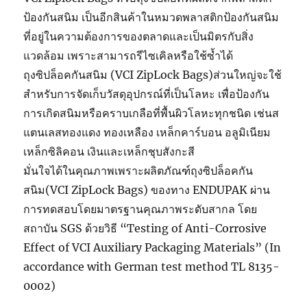
ป้องกันสนิม เป็นอีกสินค้าในหมวดพลาสติกป้องกันสนิม
ที่อยู่ในความต้องการของตลาดและเป็นมิตรกับสิ่ง
แวดล้อม เพราะสามารถรีไซเคิลหรือใช้ซ้ำได้
ถุงซิปล็อคกันสนิม (VCI ZipLock Bags)ส่วนใหญ่จะใช้
สำหรับการจัดเก็บวัสดุอุปกรณ์ที่เป็นโลหะ เพื่อป้องกัน
การเกิดสนิมหรือคราบเกลือที่พื้นผิวโลหะทุกชนิด เช่นส
แตนเลสทองแดง ทองเหลือง เหล็กคาร์บอน อลูมิเนียม
เหล็กซิลิคอน เงินและเหล็กชุบสังกะสี
มั่นใจได้ในคุณภาพเพราะผลิตภัณฑ์ถุงซิปล็อคกัน
สนิม(VCI ZipLock Bags) ของทาง ENDUPAK ผ่าน
การทดสอบโดยมาตรฐานคุณภาพระดับสากล โดย
Green
สถาบัน SGS ด้วยวิธี “Testing of Anti-Corrosive
VCI : 3
Green
Effect of VCI Auxiliary Packaging Materials” (In
ข้อดี
VCI :
ของ
คุณสม
accordance with German test method TL 8135-
“ถุง
Green
บัติของ
0002)
พลาสติ
VCI :
ถุง
Green
กกัน
ประสิท
พลาสติ
VCI :