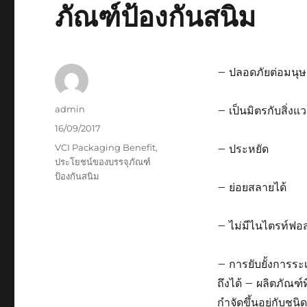
ภัณฑ์ป้องกันสนิม
– ปลอดภัยต่อมนุษ
Author
admin
– เป็นมิตรกับสิ่งแ
Posted
16/09/2017
on
Tags
VCI Packaging Benefit
,
– ประหยัด
ประโยชน์ของบรรจุภัณฑ์
ป้องกันสนิม
– ย่อยสลายได้
– ไม่มีไนไตรท์ฟอ
– การยับยั้งการระ
ถึงได้ – ผลิตภัณฑ์
กำจัดขึ้นอยู่กับชน