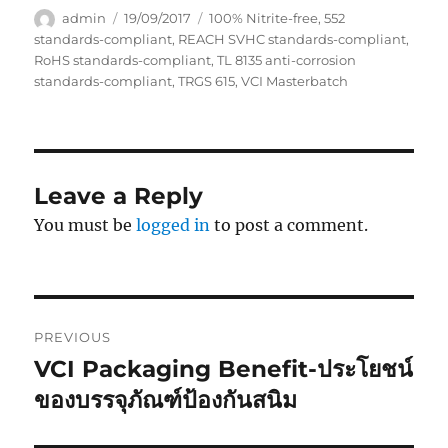
Author
Posted
Tags
admin
19/09/2017
100% Nitrite-free
,
552
on
standards-compliant
,
REACH SVHC standards-compliant
,
RoHS standards-compliant
,
TL 8135 anti-corrosion
standards-compliant
,
TRGS 615
,
VCI Masterbatch
Leave a Reply
You must be
logged in
to post a comment.
Post
PREVIOUS
navigation
VCI Packaging Benefit-ประโยชน์
Previous
post:
ของบรรจุภัณฑ์ป้องกันสนิม