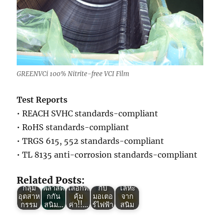
GREENVCi 100% Nitrite-free VCI Film
Test Reports
Green
• REACH SVHC standards-compliant
VCI :
Green
• RoHS standards-compliant
ประโย
VCI :
Green
Green
ชน์
เมื่อ
• TRGS 615, 552 standards-compliant
VCI :
VCI :
ของ
พลาสติ
• TL 8135 anti-corrosion standards-compliant
พลาสติ
Green
พลาสติ
การใช้
กกลาย
กกัน
VCI :
กกัน
พลาสติ
เป็น
สนิม
นวัตกร
สนิม
กกัน
นักรบ
Related Posts:
ตัวช่วย
รม
ทาง
สนิม
ป้องกัน
กลุ่ม
พลาสติ
เลือกที่
กับ
โลหะ
อุตสาห
กกัน
คุ้ม
มอเตอ
จาก
กรรม
สนิม…
ค่า!!…
ร์ไฟฟ้า
สนิม