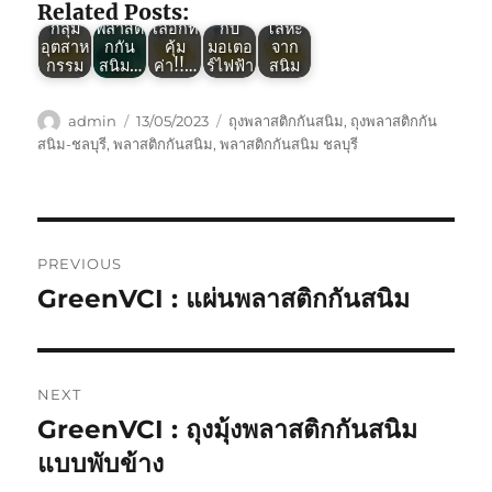
Related Posts:
ตัวช่วย
รม
ทาง
สนิม
ป้องกัน
กลุ่ม
พลาสติ
เลือกที่
กับ
โลหะ
อุตสาห
กกัน
คุ้ม
มอเตอ
จาก
กรรม
สนิม…
ค่า!!…
ร์ไฟฟ้า
สนิม
Author
Posted
Tags
admin
13/05/2023
ถุงพลาสติกกันสนิม
,
ถุงพลาสติกกัน
on
สนิม-ชลบุรี
,
พลาสติกกันสนิม
,
พลาสติกกันสนิม ชลบุรี
Post
PREVIOUS
navigation
GreenVCI : แผ่นพลาสติกกันสนิม
Previous
post:
NEXT
GreenVCI : ถุงมุ้งพลาสติกกันสนิม
Next
post:
แบบพับข้าง