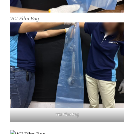
VCI Film Bag
VCI Film Bag