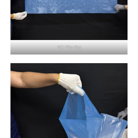
VCI Film Bag