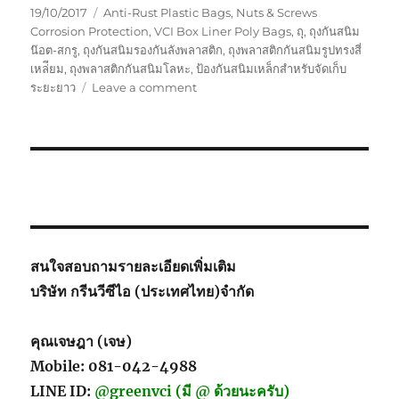
Posted
Tags
19/10/2017
Anti-Rust Plastic Bags
,
Nuts & Screws
on
Corrosion Protection
,
VCI Box Liner Poly Bags
,
ถุ
,
ถุงกันสนิม
น๊อต-สกรู
,
ถุงกันสนิมรองกันลังพลาสติก
,
ถุงพลาสติกกันสนิมรูปทรงสี่
เหล่ียม
,
ถุงพลาสติกกันสนิมโลหะ
,
ป้องกันสนิมเหล็กสำหรับจัดเก็บ
on
ระยะยาว
Leave a comment
ถุง
กัน
สนิม
น๊อต-
สกรู
สนใจสอบถามรายละเอียดเพิ่มเติม
บริษัท กรีนวีซีไอ (ประเทศไทย)จำกัด
คุณเจษฎา (เจษ)
Mobile: 081-042-4988
LINE ID:
@greenvci (มี @ ด้วยนะครับ)