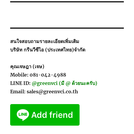
ภัณฑ์
ป้องกัน
สนิม
ที่
เหมาะ
สม
สนใจสอบถามรายละเอียดเพิ่มเติม
สำหรับ
บริษัท กรีนวีซีไอ (ประเทศไทย)จำกัด
ชิ้น
ส่วน
โลหะ
คุณเจษฎา (เจษ)
Mobile: 081-042-4988
LINE ID:
@greenvci (มี @ ด้วยนะครับ)
Email: sales@greenvci.co.th