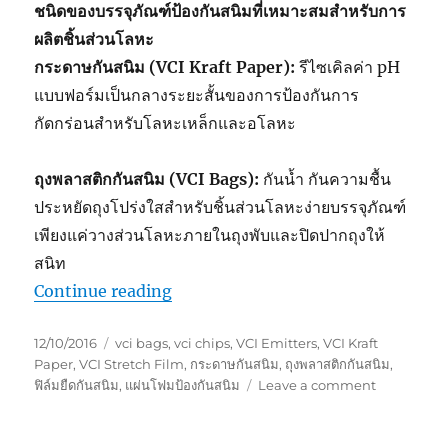
ชนิดของบรรจุภัณฑ์ป้องกันสนิมที่เหมาะสมสำหรับการ
ผลิตชิ้นส่วนโลหะ
กระดาษกันสนิม (VCI Kraft Paper):
รีไซเคิลค่า pH
แบบฟอร์มเป็นกลางระยะสั้นของการป้องกันการ
กัดกร่อนสำหรับโลหะเหล็กและอโลหะ
ถุงพลาสติกกันสนิม (VCI Bags):
กันน้ำ กันความชื้น
ประหยัดถุงโปร่งใสสำหรับชิ้นส่วนโลหะง่ายบรรจุภัณฑ์
เพียงแค่วางส่วนโลหะภายในถุงพับและปิดปากถุงให้
สนิท
“การเลือกบรรจุภัณฑ์ป้องกันสนิมที่เห
Continue reading
Posted
Tags
12/10/2016
vci bags
,
vci chips
,
VCI Emitters
,
VCI Kraft
on
Paper
,
VCI Stretch Film
,
กระดาษกันสนิม
,
ถุงพลาสติกกันสนิม
,
on
ฟิล์มยืดกันสนิม
,
แผ่นโฟมป้องกันสนิม
Leave a comment
การ
เลือก
บรรจุ