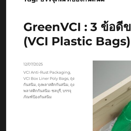
GreenVCI : 3 ข้อดีข
(VCI Plastic Bags)
Posted
12/07/2025
on
Tags
VCI Anti-Rust Packaging
,
VCI Box Liner Poly Bags
,
ถุง
กันสนิม
,
ถุงพลาสติกกันสนิม
,
ถุง
พลาสติกกันสนิม-ชลบุรี
,
บรรจุ
ภัณฑ์ป้องกันสนิม