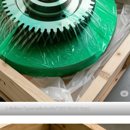
3 ข้อดีของ “ถุงพลาสติกกันสนิม” (VCI Plastic Bags)