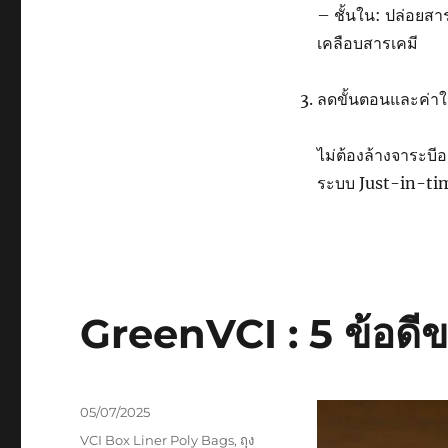
– ชั้นใน: ปล่อยสา
เคลือบสารเคมี
ลดขั้นตอนและค่าใช
ไม่ต้องล้างจาระบี
ระบบ Just-in-tim
GreenVCI : 5 ข้อดี
Posted
05/07/2025
on
Tags
VCI Box Liner Poly Bags
,
ถุง