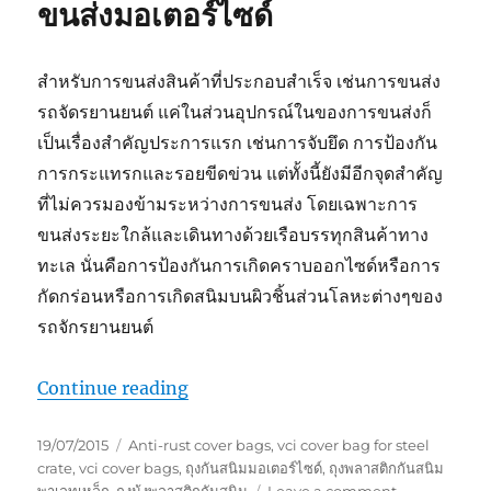
ขนส่งมอเตอร์ไซด์
สำหรับการขนส่งสินค้าที่ประกอบสำเร็จ เช่นการขนส่ง
รถจัดรยานยนต์ แค่ในส่วนอุปกรณ์ในของการขนส่งก็
เป็นเรื่องสำคัญประการแรก เช่นการจับยึด การป้องกัน
การกระแทรกและรอยขีดข่วน แต่ทั้งนี้ยังมีอีกจุดสำคัญ
ที่ไม่ควรมองข้ามระหว่างการขนส่ง โดยเฉพาะการ
ขนส่งระยะใกล้และเดินทางด้วยเรือบรรทุกสินค้าทาง
ทะเล นั่นคือการป้องกันการเกิดคราบออกไซด์หรือการ
กัดกร่อนหรือการเกิดสนิมบนผิวชิ้นส่วนโลหะต่างๆของ
รถจักรยานยนต์
“Motorbike Packing”
Continue reading
Posted
Tags
19/07/2015
Anti-rust cover bags
,
vci cover bag for steel
on
crate
,
vci cover bags
,
ถุงกันสนิมมอเตอร์ไซด์
,
ถุงพลาสติกกันสนิม
on