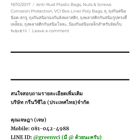
Posted
Tags
19/10/2017
Anti-Rust Plastic Bags
,
Nuts & Screws
on
Corrosion Protection
,
VCI Box Liner Poly Bags
,
ถุ
,
ถุงกันสนิม
น๊อต-สกรู
,
ถุงกันสนิมรองกันลังพลาสติก
,
ถุงพลาสติกกันสนิมรูปทรงสี่
เหล่ียม
,
ถุงพลาสติกกันสนิมโลหะ
,
ป้องกันสนิมเหล็กสำหรับจัดเก็บ
on
ระยะยาว
Leave a comment
ถุง
กัน
สนิม
น๊อต-
สกรู
สนใจสอบถามรายละเอียดเพิ่มเติม
บริษัท กรีนวีซีไอ (ประเทศไทย)จำกัด
คุณเจษฎา (เจษ)
Mobile: 081-042-4988
LINE ID:
@greenvci (มี @ ด้วยนะครับ)