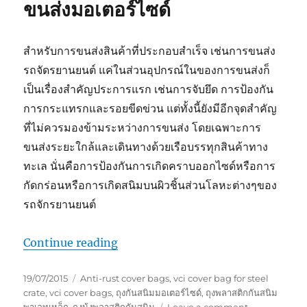
ขนส่งมอเตอร์ไซด์
สำหรับการขนส่งสินค้าที่ประกอบสำเร็จ เช่นการขนส่ง
รถจัดรยานยนต์ แค่ในส่วนอุปกรณ์ในของการขนส่งก็
เป็นเรื่องสำคัญประการแรก เช่นการจับยึด การป้องกัน
การกระแทรกและรอยขีดข่วน แต่ทั้งนี้ยังมีอีกจุดสำคัญ
ที่ไม่ควรมองข้ามระหว่างการขนส่ง โดยเฉพาะการ
ขนส่งระยะใกล้และเดินทางด้วยเรือบรรทุกสินค้าทาง
ทะเล นั่นคือการป้องกันการเกิดคราบออกไซด์หรือการ
กัดกร่อนหรือการเกิดสนิมบนผิวชิ้นส่วนโลหะต่างๆของ
รถจักรยานยนต์
“Motorbike Packing”
Continue reading
Posted
Tags
19/07/2015
Anti-rust cover bags
,
vci cover bag for steel
on
crate
,
vci cover bags
,
ถุงกันสนิมมอเตอร์ไซด์
,
ถุงพลาสติกกันสนิม
on