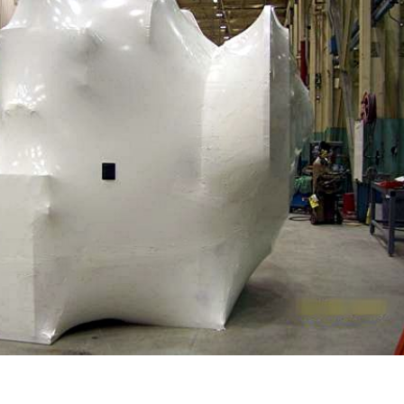
Green
VCI :
Green
ประโย
VCI :
en
ชน์
เมื่อ
 :
ของ
พลาสติ
สติ
การใช้
กกลาย
ัน
พลาสติ
เป็น