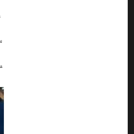
m
ลม
ใน