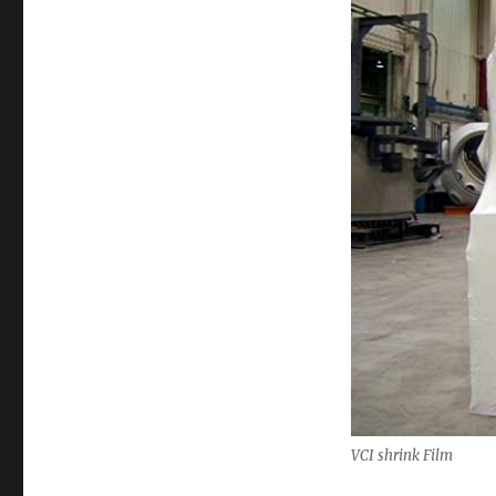
Green
Gre
VCI :
VCI
VCI shrink Film
พลาสติ
Green
พลา
กกัน
VCI :
กก