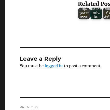
สนิม
นวัตกร
สน
Related Pos
ตัวช่วย
รม
ทา
กลุ่ม
พลาสติ
เลือก
อุตสาห
กกัน
คุ้
กรรม
สนิม…
ค่า
Leave a Reply
You must be
logged in
to post a comment.
Post
PREVIOUS