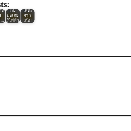
ิม
กกัน
นักรบ
ts:
ง
สนิม
ป้องกัน
ที่
กับ
โลหะ
ม
มอเตอ
จาก
!!…
ร์ไฟฟ้า
สนิม