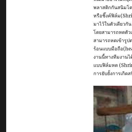
พลาสติกกันสนิมโด
หรือชิ๊งค์ฟิล์ม(S
มาไว้ในตัวเดียวกัน
โดยสามารถหดตัวเ
สามารถหดเข้ารูปตา
ร้อนแบบมือถือ(he
งานนี้ทางทีมงานได้
แบบฟิล์มหด (Shrin
การยับยั้งการเกิดส