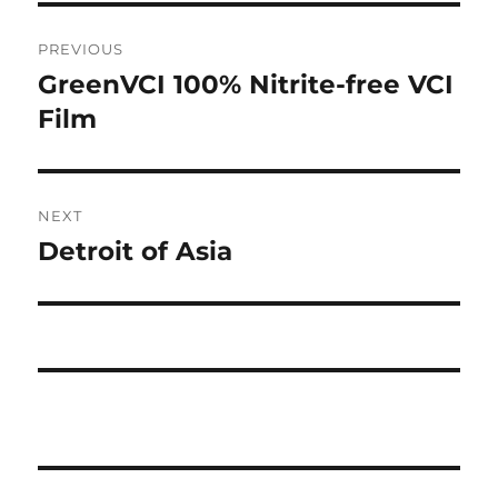
Post
PREVIOUS
navigation
GreenVCI 100% Nitrite-free VCI
Previous
post:
Film
NEXT
Detroit of Asia
Next
post: