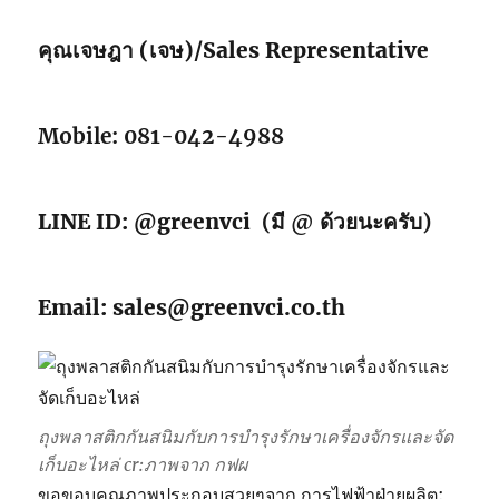
คุณเจษฎา (เจษ)/Sales Representative
Mobile: 081-042-4988
LINE ID: @greenvci
(มี @ ด้วยนะครับ)
Email: sales@greenvci.co.th
Green
Green
ถุงพลาสติกกันสนิมกับการบำรุงรักษาเครื่องจักรและจัด
VCI : 3
Green
VCI :
เก็บอะไหล่
cr:ภาพจาก กฟผ
ข้อดี
VCI :
ประโย
ของ
คุณสม
Green
ชน์
ขอขอบคุณภาพประกอบสวยๆจาก การไฟฟ้าฝ่ายผลิต: