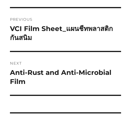
Post
PREVIOUS
navigation
VCI Film Sheet_แผนชีทพลาสติก
Previous
post:
กันสนิม
NEXT
Anti-Rust and Anti-Microbial
Next
post:
Film