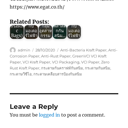
“ถุง
บัติของ
VCI :
ของ
https://www.egat.co.th/
พลาสติ
ถุง
พลาสติ
Green
การใช้
กกัน
พลาสติ
กกัน
VCI :
พลาสติ
สนิม”
กกัน
สนิม
นวัตกร
กกัน
Related Posts:
(VCI
สนิม
ตัวช่วย
รม
สนิม
Plasti
กับ
กลุ่ม
พลาสติ
กับ
c
มอเตอ
อุตสาห
กกัน
มอเตอ
Bags)
ร์ไฟฟ้า
กรรม
สนิม…
ร์ไฟฟ้า
Author
Posted
Tags
admin
28/10/2020
Anti-Bacteria Kraft Paper
,
Anti-
on
Corrosion Paper
,
Anti-Rust Paper
,
GreenVCI VCI Kraft
Paper
,
VCI Kraft Paper
,
VCI Packaging
,
VCI Paper
,
Zero
Rust Kraft Paper
,
กระดาษกันคราฟท์กันสนิม
,
กระดาษกันสนิม
,
กระดาษวีซีไอ
,
กระดาษเคลือบสารป้องกันสนิม
Leave a Reply
You must be
logged in
to post a comment.