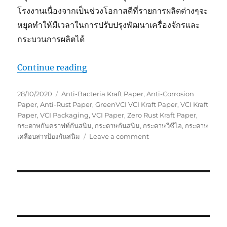
โรงงานเนื่องจากเป็นช่วงโอกาสดีที่รายการผลิตต่างๆจะ
หยุดทำให้มีเวลาในการปรับปรุงพัฒนาเครื่องจักรและ
กระบวนการผลิตได้
“ถุงพลาสติกกันสนิมกับการบำรุงรักษาเค
Continue reading
Posted
Tags
28/10/2020
Anti-Bacteria Kraft Paper
,
Anti-Corrosion
on
Paper
,
Anti-Rust Paper
,
GreenVCI VCI Kraft Paper
,
VCI Kraft
Paper
,
VCI Packaging
,
VCI Paper
,
Zero Rust Kraft Paper
,
กระดาษกันคราฟท์กันสนิม
,
กระดาษกันสนิม
,
กระดาษวีซีไอ
,
กระดาษ
on
เคลือบสารป้องกันสนิม
Leave a comment
ถุง
พลาสติก
กัน
สนิม
กับ
การ
บำรุง
รักษา