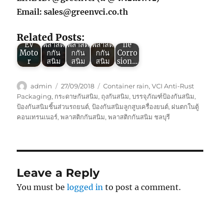
Green
กรรม
Green
พลาสติ
Email: sales@greenvci.co.th
VCI
Green
ในการ
VCI :
กกัน
VCI
VCI :
ป้องกัน
ข้อดี
สนิมV
Diffus
ถุงซิป
สนิม
ของ
CI
Related Posts:
er for
ล็อค
ด้วย
การใช้
(Volat
EV
พลาสติ
พลาสติ
พลาสติ
ile
Moto
กกัน
กกัน
กกัน
Corro
r
สนิม
สนิม
สนิม
sion…
Author
Posted
Tags
admin
27/09/2018
Container rain
,
VCI Anti-Rust
on
Packaging
,
กระดาษกันสนิม
,
ถุงกันสนิม
,
บรรจุภัณฑ์ป้องกันสนิม
,
ป้องกันสนิมชิ้นส่วนรถยนต์
,
ป้องกันสนิมลูกสูบเครื่องยนต์
,
ฝนตกในตู้
คอนเทรนเนอร์
,
พลาสติกกันสนิม
,
พลาสติกกันสนิม ชลบุรี
Leave a Reply
You must be
logged in
to post a comment.