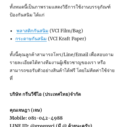
ทั้งหมดนี้เป็นภาพรวมแสดงวิธีการใช้งานบรรจุภัณฑ์
ป้องกันสนิม ได้แก่
พลาสติกกันสนิม
(VCI Film/Bag)
กระดาษกันสนิม
(VCI Kraft Paper)
ทั้งนี้คุณลูกค้าสามารถโทร/Line/Email เพื่อสอบถาม
รายละเอียดได้ทางทีมงานผู้เชียวชาญของเรา หรือ
สามารถขอรับตัวอย่างสินค้าได้ฟรี โดยไม่คิดค่าใช้จ่าย
ที่
บริษัท กรีนวีซีไอ (ประเทศไทย)จำกัด
คุณเจษฎา (เจษ)
Green
Green
Mobile: 081-042-4988
VCI :
VCI :
นวัฒ
ถุง
LINE ID: @greenvci (มี @ ด้วยนะครับ)