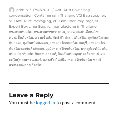
Author
Posted
Tags
admin
17/03/2020
Anti-Rust Cover Bag
,
on
condensation
,
Container rain
,
Thailand VCI Bag supplier
,
VCI Anti-Rust Packaging
,
VCI Box Liner Poly Bags
,
VCI
Export Box Liner Bag
,
vci manufacturer in Thailand
,
กระดาษกันสนิม
,
กระบวนการควบแน่น
,
การควบแน่นคืออะไร
,
ความชื้นกับสนิม
,
ความชื้นสัมพัทธ์ (Rh%)
,
ถุงกันสนิม
,
ถุงกันสนิมรอง
ก้นกล่อง
,
ถุงกันสนิมส่งออก
,
ถุงพลาสติกกันสนิม-ชลบุรี
,
ถุงพลาสติก
กันสนิมรองก้นลังส่งออก
,
ถุงมุ้งพลาสติกกกันสนิม
,
บรรจุภัณฑ์ป้องกัน
สนิม
,
ป้องกันสนิมชิ้นส่วนรถยนต์
,
ป้องกันสนิมลูกสูบเครื่องยนต์
,
ฝน
ตกในตู้คอนเทรนเนอร์
,
พลาสติกกันสนิม
,
พลาสติกกันสนิม ชลบุรี
,
สาเหตุของการเกิดสนิม
Leave a Reply
You must be
logged in
to post a comment.