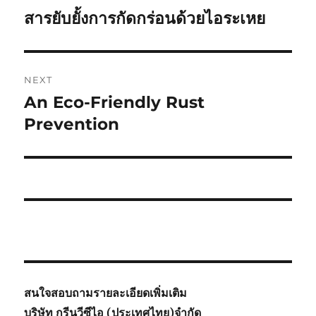
navigation
สารยับยั้งการกัดกร่อนด้วยไอระเหย
Previous
post:
NEXT
An Eco-Friendly Rust
Next
post:
Prevention
สนใจสอบถามรายละเอียดเพิ่มเติม
บริษัท กรีนวีซีไอ (ประเทศไทย)จำกัด