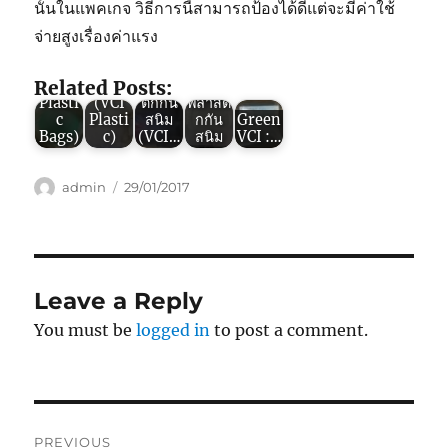
ของ
VCI :
VCI :
Green
นั้นในแพคเกจ วิธีการนี้สามารถป้องได้ดีแต่จะมีค่าใช้
“ถุง
6 ข้อดี
5
VCI :
จ่ายสูงเรื่องค่าแรง
พลาสติ
ของ
คุณสม
รับผลิต
กกัน
พลาสติ
บัติที่
และ
สนิม”
กกัน
ทำให้
ออกแ
Related Posts:
(VCI
สนิม
“พลาส
บบถุง
Plasti
(VCI
ติกกัน
พลาสติ
c
Plasti
สนิม
กกัน
Green
Bags)
c)
(VCI…
สนิม
VCI :…
Author
Posted
admin
29/01/2017
on
Leave a Reply
You must be
logged in
to post a comment.
Post
PREVIOUS