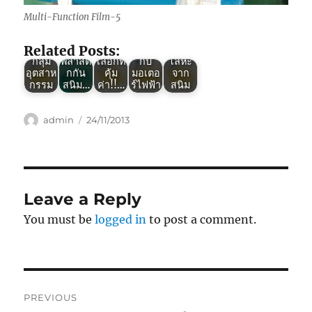
VCI :
VCI :
ของ
พลาสติ
พลาสติ
Green
พลาสติ
การใช้
กกลาย
Multi-Function Film-5
กกัน
VCI :
กกัน
พลาสติ
เป็น
สนิม
นวัตกร
สนิม
กกัน
นักรบ
Related Posts:
ตัวช่วย
รม
ทาง
สนิม
ป้องกัน
กลุ่ม
พลาสติ
เลือกที่
กับ
โลหะ
อุตสาห
กกัน
คุ้ม
มอเตอ
จาก
กรรม
สนิม…
ค่า!!…
ร์ไฟฟ้า
สนิม
Author
Posted
admin
24/11/2013
on
Leave a Reply
You must be
logged in
to post a comment.
Post
PREVIOUS