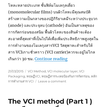
โหละหลายประเภท ชั้นฟิล์มโมเลกุลเดี่ยว
(monomolecular films) บนผิวโลหะมีคุณสมบัติ
สร้างความเป็นกลางของปฎิกิริยาเคมีระหว่างประจุบวก
(anode) และประจุลบ (cathode) อันเป็นสาเหตุของ
การกัดกร่อนของสนิม พื้นผิวโลหะของสินค้าจะต้อง
สะอาดที่สุดเท่าที่เป็นไปได้เพื่อเพิ่มประสิทธิภาพสูงสุดใน
การทำงานของโมเลกุงสารVCI วัสดุพาหะสำหรับให้
สาร VCIเกาะชั่วคราว (VCI carrier)ควรจะอยู่ไม่ไกล
“The VCI method (Par
เกินกว่า 30 ซม.
Continue reading
Posted
Tags
21/03/2015
VCI Method
,
VCI molecular layer
,
VCI
on
Packaging
,
ทฤษฏีVCI
,
ทฤษฏีสารระเหยป้องกันการกัดกร่อน
,
หลัก
on
การทำงานสาร VCI
Leave a comment
The
VCI
method
The VCI method (Part 1 )
(Part
2)