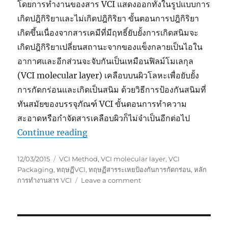
โดยการทำงานของสาร VCI แสดงออกทั้งในรูปแบบการ
เกิดปฎิกิริยาและไม่เกิดปฎิกิริยา ขั้นตอนการปฎิกิริยา
เกิดขึ้นเนื่องจากสารเคมีที่มีฤทธิ์ยับยั้งการเกิดสนิมจะ
เกิดปฎิกิริยาเปลี่ยนสถานะจากของแข็งกลายเป็นไอใน
อากาศและอีกส่วนจะจับกันเป็นเหมือนฟิลม์โมเลกุล
(VCI molecular layer) เคลือบบนผิวโลหะเพื่อยับยั้ง
การกัดกร่อนและเกิดเป็นสนิม ด้วยวิธีการป้องกันสนิมที่
ทันสมัยของบรรจุภัณฑ์ VCI ขั้นตอนการทำความ
สะอาดหรือกำจัดสารเคลือบผิวก็ไม่จำเป็นอีกต่อไป
“The VCI method (Part 1 )
Continue reading
ทฤษฏีVCI (ตอนที่1)”
Posted
Tags
12/03/2015
VCI Method
,
VCI molecular layer
,
VCI
on
Packaging
,
ทฤษฏีVCI
,
ทฤษฏีสารระเหยป้องกันการกัดกร่อน
,
หลัก
on
การทำงานสาร VCI
Leave a comment
The
VCI
method
(Part