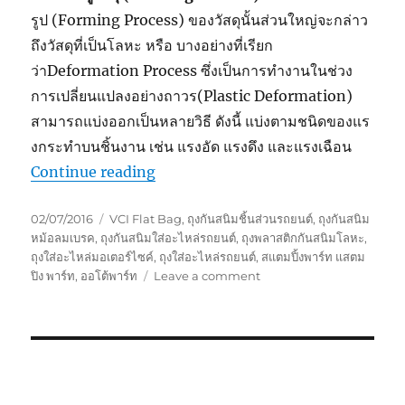
รูป (Forming Process) ของวัสดุนั้นส่วนใหญ่จะกล่าว
ถึงวัสดุที่เป็นโลหะ หรือ บางอย่างที่เรียก
ว่าDeformation Process ซึ่งเป็นการทํางานในช่วง
การเปลี่ยนแปลงอย่างถาวร(Plastic Deformation)
สามารถแบ่งออกเป็นหลายวิธี ดังนี้ แบ่งตามชนิดของแร
งกระทําบนชิ้นงาน เช่น แรงอัด แรงดึง และแรงเฉือน
“VCi Bag for Metal Stamping Parts
Continue reading
Posted
Tags
02/07/2016
VCI Flat Bag
,
ถุงกันสนิมชิ้นส่วนรถยนต์
,
ถุงกันสนิม
on
หม้อลมเบรค
,
ถุงกันสนิมใส่อะไหล่รถยนต์
,
ถุงพลาสติกกันสนิมโลหะ
,
ถุงใส่อะไหล่มอเตอร์ไซค์
,
ถุงใส่อะไหล่รถยนต์
,
สแตมปิ้งพาร์ท แสตม
on
ปิง พาร์ท
,
ออโต้พาร์ท
Leave a comment
VCi
Bag
for
Metal
Stamping
Parts