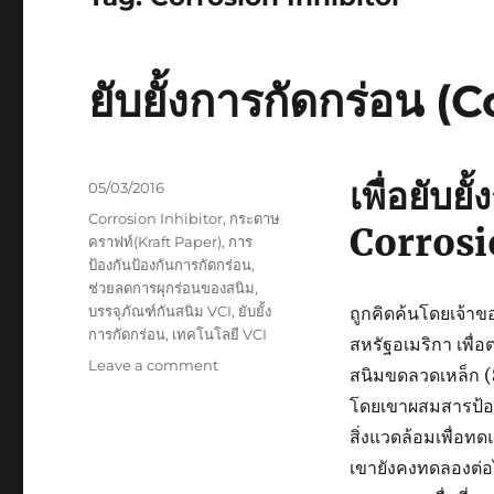
ยับยั้งการกัดกร่อน (
เพื่อยับย
Posted
05/03/2016
on
Tags
Corrosion Inhibitor
,
กระดาษ
Corrosi
คราฟท์(Kraft Paper)
,
การ
ป้องกันป้องกันการกัดกร่อน
,
ช่วยลดการผุกร่อนของสนิม
,
บรรจุภัณฑ์กันสนิม VCI
,
ยับยั้ง
ถูกคิดค้นโดยเจ้าขอ
การกัดกร่อน
,
เทคโนโลยี VCI
สหรัฐอเมริกา เพื
on
Leave a comment
สนิมขดลวดเหล็ก (
ยับยั้ง
โดยเขาผสมสารป้อง
การ
กัดกร่อน
สิ่งแวดล้อมเพื่อท
(Corrosion
เขายังคงทดลองต่อไ
Inhibitor)