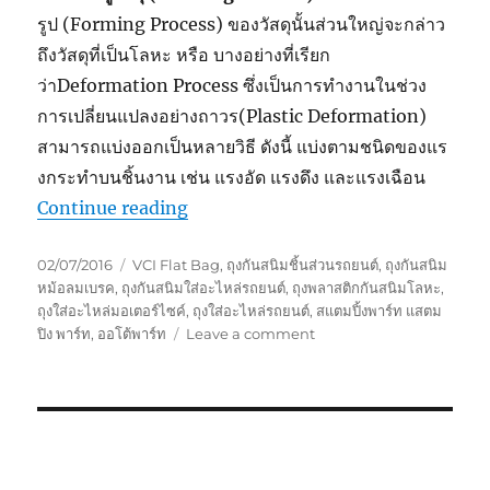
รูป (Forming Process) ของวัสดุนั้นส่วนใหญ่จะกล่าว
ถึงวัสดุที่เป็นโลหะ หรือ บางอย่างที่เรียก
ว่าDeformation Process ซึ่งเป็นการทํางานในช่วง
การเปลี่ยนแปลงอย่างถาวร(Plastic Deformation)
สามารถแบ่งออกเป็นหลายวิธี ดังนี้ แบ่งตามชนิดของแร
งกระทําบนชิ้นงาน เช่น แรงอัด แรงดึง และแรงเฉือน
“VCi Bag for Metal Stamping Parts
Continue reading
Posted
Tags
02/07/2016
VCI Flat Bag
,
ถุงกันสนิมชิ้นส่วนรถยนต์
,
ถุงกันสนิม
on
หม้อลมเบรค
,
ถุงกันสนิมใส่อะไหล่รถยนต์
,
ถุงพลาสติกกันสนิมโลหะ
,
ถุงใส่อะไหล่มอเตอร์ไซค์
,
ถุงใส่อะไหล่รถยนต์
,
สแตมปิ้งพาร์ท แสตม
on
ปิง พาร์ท
,
ออโต้พาร์ท
Leave a comment
VCi
Bag
for
Metal
Stamping
Parts