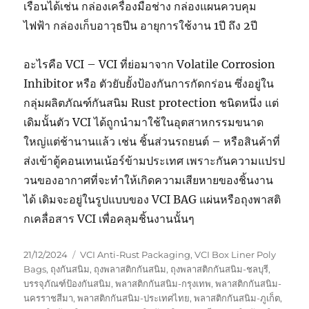
เรือนได้เช่น กล่องเครื่องมือช่าง กล่องแผนควบคุม
ไฟฟ้า กล่องเก็บอาวุธปีน อายุการใช้งาน 1ปี ถึง 2ปี
อะไรคือ VCI – VCI ที่ย่อมาจาก Volatile Corrosion
Inhibitor หรือ ตัวยับยั้งป้องกันการกัดกร่อน ซึ่งอยู่ใน
กลุ่มผลิตภัณฑ์กันสนิม Rust protection ชนิดหนึ่ง แต่
เดิมนั้นตัว VCI ได้ถูกนำมาใช้ในอุตสาหกรรมขนาด
ใหญ่แต่ช้านานแล้ว เช่น ชิ้นส่วนรถยนต์ – หรือสินค้าที่
ส่งเข้าตู้คอนเทนเน้อร์ข้ามประเทศ เพราะกันความแปรป
วนของอากาศที่จะทำให้เกิดความเสียหายของชิ้นงาน
ได้ เดิมจะอยู่ในรูปแบบของ VCI BAG แผ่นหรือถุงพาสติ
กเคลื่อสาร VCI เพื่อคลุมชิ้นงานนั้นๆ
Posted
Tags
21/12/2024
VCI Anti-Rust Packaging
,
VCI Box Liner Poly
on
Bags
,
ถุงกันสนิม
,
ถุงพลาสติกกันสนิม
,
ถุงพลาสติกกันสนิม-ชลบุรี
,
บรรจุภัณฑ์ป้องกันสนิม
,
พลาสติกกันสนิม-กรุงเทพ
,
พลาสติกกันสนิม-
นครราชสีมา
,
พลาสติกกันสนิม-ประเทศไทย
,
พลาสติกกันสนิม-ภูเก็ต
,