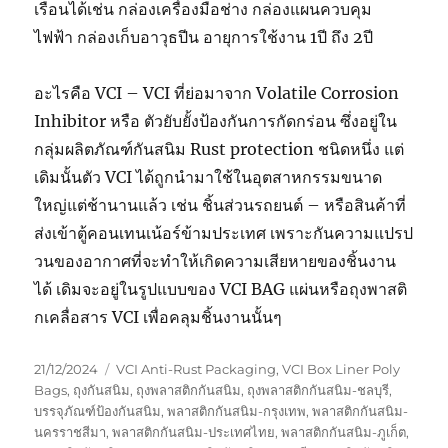
เรือนได้เช่น กล่องเครื่องมือช่าง กล่องแผนควบคุม
ไฟฟ้า กล่องเก็บอาวุธปีน อายุการใช้งาน 1ปี ถึง 2ปี
อะไรคือ VCI – VCI ที่ย่อมาจาก Volatile Corrosion
Inhibitor หรือ ตัวยับยั้งป้องกันการกัดกร่อน ซึ่งอยู่ใน
กลุ่มผลิตภัณฑ์กันสนิม Rust protection ชนิดหนึ่ง แต่
เดิมนั้นตัว VCI ได้ถูกนำมาใช้ในอุตสาหกรรมขนาด
ใหญ่แต่ช้านานแล้ว เช่น ชิ้นส่วนรถยนต์ – หรือสินค้าที่
ส่งเข้าตู้คอนเทนเน้อร์ข้ามประเทศ เพราะกันความแปรป
วนของอากาศที่จะทำให้เกิดความเสียหายของชิ้นงาน
ได้ เดิมจะอยู่ในรูปแบบของ VCI BAG แผ่นหรือถุงพาสติ
กเคลื่อสาร VCI เพื่อคลุมชิ้นงานนั้นๆ
Posted
Tags
21/12/2024
VCI Anti-Rust Packaging
,
VCI Box Liner Poly
on
Bags
,
ถุงกันสนิม
,
ถุงพลาสติกกันสนิม
,
ถุงพลาสติกกันสนิม-ชลบุรี
,
บรรจุภัณฑ์ป้องกันสนิม
,
พลาสติกกันสนิม-กรุงเทพ
,
พลาสติกกันสนิม-
นครราชสีมา
,
พลาสติกกันสนิม-ประเทศไทย
,
พลาสติกกันสนิม-ภูเก็ต
,