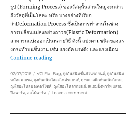
รูป (Forming Process) ของวัสดุนั้นส่วนใหญ่จะกล่าว
ถึงวัสดุที่เป็นโลหะ หรือ บางอย่างที่เรียก
ว่าDeformation Process ซึ่งเป็นการทํางานในช่วง
การเปลี่ยนแปลงอย่างถาวร(Plastic Deformation)
สามารถแบ่งออกเป็นหลายวิธี ดังนี้ แบ่งตามชนิดของแร
งกระทําบนชิ้นงาน เช่น แรงอัด แรงดึง และแรงเฉือน
“VCi Bag for Metal Stamping Parts
Continue reading
Posted
Tags
02/07/2016
VCI Flat Bag
,
ถุงกันสนิมชิ้นส่วนรถยนต์
,
ถุงกันสนิม
on
หม้อลมเบรค
,
ถุงกันสนิมใส่อะไหล่รถยนต์
,
ถุงพลาสติกกันสนิมโลหะ
,
ถุงใส่อะไหล่มอเตอร์ไซค์
,
ถุงใส่อะไหล่รถยนต์
,
สแตมปิ้งพาร์ท แสตม
on
ปิง พาร์ท
,
ออโต้พาร์ท
Leave a comment
VCi
Bag
for
Metal
Stamping
Parts