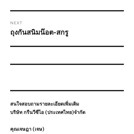
post:
NEXT
ถุงกันสนิมน๊อต-สกรู
Next
post:
สนใจสอบถามรายละเอียดเพิ่มเติม
บริษัท กรีนวีซีไอ (ประเทศไทย)จำกัด
คุณเจษฎา (เจษ)