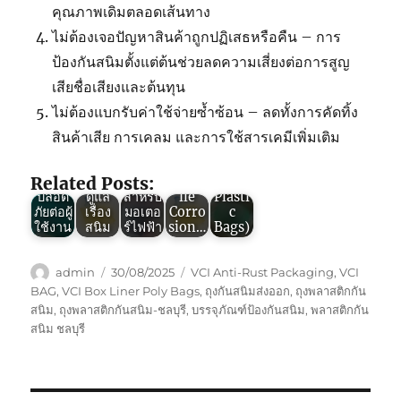
คุณภาพเดิมตลอดเส้นทาง
ไม่ต้องเจอปัญหาสินค้าถูกปฏิเสธหรือคืน – การ
Green
ป้องกันสนิมตั้งแต่ต้นช่วยลดความเสี่ยงต่อการสูญ
Green
Green
Green
VCI : 3
เสียชื่อเสียงและต้นทุน
Green
VCI :
VCI :
VCI :
ข้อดี
VCI :
ถุง
ถุง
ถุง
ของ
ไม่ต้องแบกรับค่าใช้จ่ายซ้ำซ้อน – ลดทั้งการคัดทิ้ง
ถุง
พลาสติ
พลาสติ
พลาสติ
“ถุง
สินค้าเสีย การเคลม และการใช้สารเคมีเพิ่มเติม
พลาสติ
กกัน
กกัน
กกัน
พลาสติ
กกัน
สนิม ผู้
สนิม
สนิมV
กกัน
สนิม
ช่วยใน
เกราะ
CI
สนิม”
Related Posts:
ใช้ง่าย
การ
ป้องกัน
(Volat
(VCI
ปลอด
ดูแล
สำหรับ
ile
Plasti
ภัยต่อผู้
เรื่อง
มอเตอ
Corro
c
ใช้งาน
สนิม
ร์ไฟฟ้า
sion…
Bags)
Author
Posted
Tags
admin
30/08/2025
VCI Anti-Rust Packaging
,
VCI
on
BAG
,
VCI Box Liner Poly Bags
,
ถุงกันสนิมส่งออก
,
ถุงพลาสติกกัน
สนิม
,
ถุงพลาสติกกันสนิม-ชลบุรี
,
บรรจุภัณฑ์ป้องกันสนิม
,
พลาสติกกัน
สนิม ชลบุรี