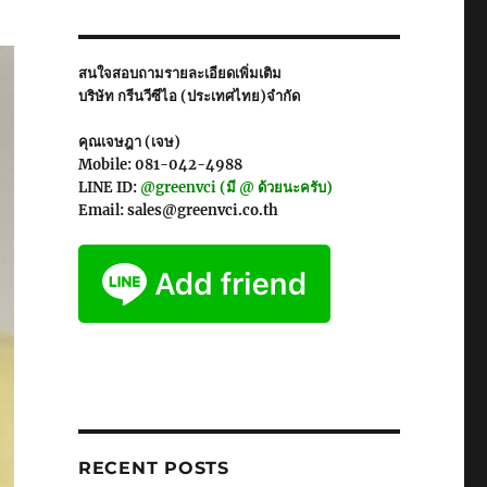
สนใจสอบถามรายละเอียดเพิ่มเติม
บริษัท กรีนวีซีไอ (ประเทศไทย)จำกัด
คุณเจษฎา (เจษ)
Mobile: 081-042-4988
LINE ID:
@greenvci (มี @ ด้วยนะครับ)
Email: sales@greenvci.co.th
RECENT POSTS