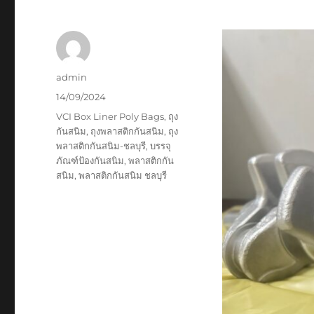
Author
admin
Posted
14/09/2024
on
Tags
VCI Box Liner Poly Bags
,
ถุง
กันสนิม
,
ถุงพลาสติกกันสนิม
,
ถุง
พลาสติกกันสนิม-ชลบุรี
,
บรรจุ
ภัณฑ์ป้องกันสนิม
,
พลาสติกกัน
สนิม
,
พลาสติกกันสนิม ชลบุรี