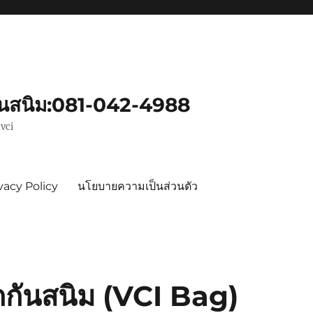
ันสนิม:081-042-4988
vci
vacy Policy
นโยบายความเป็นส่วนตัว
กันสนิม (VCI Bag)