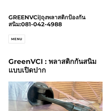
GREENVCi|ถุงพลาสติกป้องกัน
สนิม:081-042-4988
MENU
GreenVCI : พลาสติกกันสนิม
แบบเปิดปาก