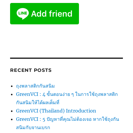
RECENT POSTS
ถุงพลาสติกกันสนิม
GreenVCI : 4 ขั้นตอนง่าย ๆ ในการใช้ถุงพลาสติก
กันสนิมให้ได้ผลเต็มที่
GreenVCI (Thailand) Introduction
GreenVCI : 5 ปัญหาที่คุณไม่ต้องเจอ หากใช้ถุงกัน
สนิมกับจานเบรก