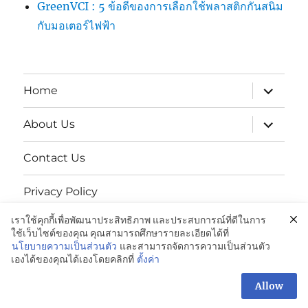
GreenVCI : 5 ข้อดีของการเลือกใช้พลาสติกกันสนิม
กับมอเตอร์ไฟฟ้า
expand
Home
child
menu
expand
About Us
child
menu
Contact Us
Privacy Policy
เราใช้คุกกี้เพื่อพัฒนาประสิทธิภาพ และประสบการณ์ที่ดีในการ
นโยบายความเป็นส่วนตัว
ใช้เว็บไซต์ของคุณ คุณสามารถศึกษารายละเอียดได้ที่
นโยบายความเป็นส่วนตัว
และสามารถจัดการความเป็นส่วนตัว
เองได้ของคุณได้เองโดยคลิกที่
ตั้งค่า
GREENVCi|ถุงพลาสติกป้องกันสนิม:081-042-4988
Proudly
powered by WordPress
Allow