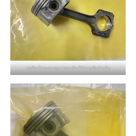
ปกป้องโลหะของคุณง่ายๆ เพียงใช้พลาสติกกันสนิม