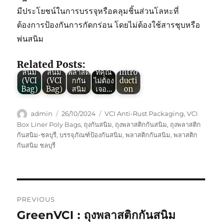
มีประโยชน์ในการบรรจุหรือคลุมชิ้นส่วนโลหะที่
ต้องการป้องกันการกัดกร่อน โดยไม่ต้องใช้สารชุบหรือ
พ่นสนิม
Green
Green
Green
Green
Green
VCI :
VCI :
VCI :
VCI :
VCI
พลาสติ
พลาสติ
คุณสม
5
(Thail
Related Posts:
กกัน
กกัน
บัติถุง
ปัญหา
and)
สนิม
สนิม
พลาสติ
ที่คุณ
Intro
(VCI
(VCI
กกัน
ไม่ต้อง
ducti
Bag)
Bag)
สนิม
เจอ…
on
Author
Posted
Tags
admin
26/10/2024
VCI Anti-Rust Packaging
,
VCI
on
Box Liner Poly Bags
,
ถุงกันสนิม
,
ถุงพลาสติกกันสนิม
,
ถุงพลาสติก
กันสนิม-ชลบุรี
,
บรรจุภัณฑ์ป้องกันสนิม
,
พลาสติกกันสนิม
,
พลาสติก
กันสนิม ชลบุรี
Post
PREVIOUS
navigation
GreenVCI : ถุงพลาสติกกันสนิม
Previous