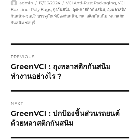
Author
Posted
Tags
admin
17/06/2024
VCI Anti-Rust Packaging
,
VCI
on
Box Liner Poly Bags
,
ถุงกันสนิม
,
ถุงพลาสติกกันสนิม
,
ถุงพลาสติก
กันสนิม-ชลบุรี
,
บรรจุภัณฑ์ป้องกันสนิม
,
พลาสติกกันสนิม
,
พลาสติก
กันสนิม ชลบุรี
Post
PREVIOUS
navigation
GreenVCI : ถุงพลาสติกกันสนิม
Previous
post:
ทำงานอย่างไร ?
NEXT
GreenVCI : ปกป้องชิ้นส่วนรถยนต์
Next
post:
ด้วยพลาสติกกันสนิม