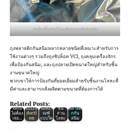
ปกป้องชิ้นส่วนโลหะด้วยพลาสติกกันสนิม
ถุงพลาสติกกันสนิมหลากหลายชนิดที่เหมาะสำหรับการ
ใช้งานต่างๆ รวมถึงถุงซิปล็อค VCI, ถุงคลุมเครื่องจักร
Green
VCI :
เพื่อป้องกันสนิม, และถุงปลายเปิดขนาดใหญ่สำหรับชิ้น
ถุง
งานขนาดใหญ่
Green
พลาสติ
VCI :
กกัน
พวกเขาให้การป้องกันที่ยอดเยี่ยมสำหรับชิ้นงานโลหะที่
ถุง
สนิม
มีค่าและสามารถสั่งผลิตตามขนาดที่ต้องการได้
Green
Green
พลาสติ
ใช้ใน
Green
VCI :
VCI
กกัน
งานห่อ
VCI :
5
(Thail
สนิม
เหล็ก
8ข้อดี
Related Posts:
ปัญหา
and)
ใช้กัน
และ
ของถุง
ที่คุณ
Intro
ผลิตภั
ชิ้น
พลาสติ
ไม่ต้อง
ducti
ณฑ์
ส่วน
กกัน
เจอ…
on
แบบใด
โลหะ
สนิม