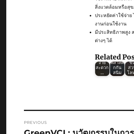
สิ่งแวดล้อมหรือสุ
ประหยัดค่าใช้จ่าย 
งานก่อนใช้งาน
Green
Gre
มีประสิทธิภาพสูง
VCI :
VCI
การใช้
ถุ
ต่างๆ ได้
งาน
Green
พลา
พลาสติ
VCI :
กก
กกัน
การใช้
สน
Related Pos
สนิม
งานถุง
บรร
ง่าย
พลาสติ
ชิ้
สะดวก
กกัน
ส่
…
สนิม
โล
Post
PREVIOUS
navigation
GreenVCI : นวัฒกรรมในการป
Previous