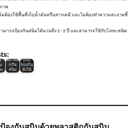
ขภาพ
ไม่ต้องใช้พื้นที่เก็บน้ำมันหรือสารเคมี และไม่ต้องทำความสะอาดชิ
en
 สามารถป้องกันสนิมได้นานถึง 1-2 ปี และสามารถใช้กับโลหะชนิด
 :
Green
Green
ง
VCI :
VCI :
สติ
ข้อดี
ถุงมุ้ง
ัน
ของ
พลาสติ
ิม
การใช้
กกัน
ts:
จุ
ถุง
สนิม
น
พลาสติ
แบบ
วน
กกัน
รองกัน
หะ
สนิม
ลังไม้
้องกันสนิมด้วยพลาสติกกันสนิม