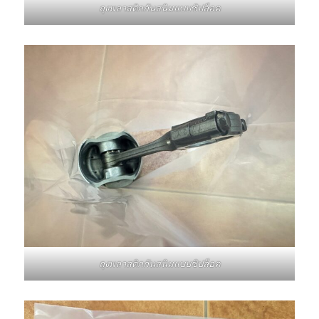
ถุงพลาสติกกันสนิมแบบซิปล็อค
ถุงพลาสติกกันสนิมแบบซิปล็อค