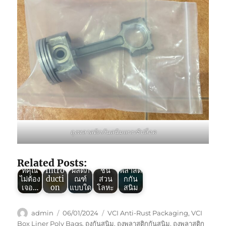
Green
VCI :
ถุง
Green
พลาสติ
VCI :
กกัน
ถุง
สนิม
ถุงพลาสติกกันสนิมแบบซิปล็อค
Green
Green
พลาสติ
ใช้ใน
Green
VCI :
VCI
กกัน
งานห่อ
VCI :
5
(Thail
สนิม
เหล็ก
8ข้อดี
Related Posts:
ปัญหา
and)
ใช้กัน
และ
ของถุง
ที่คุณ
Intro
ผลิตภั
ชิ้น
พลาสติ
ไม่ต้อง
ducti
ณฑ์
ส่วน
กกัน
เจอ…
on
แบบใด
โลหะ
สนิม
Author
Posted
Tags
admin
06/01/2024
VCI Anti-Rust Packaging
,
VCI
on
Box Liner Poly Bags
,
ถุงกันสนิม
,
ถุงพลาสติกกันสนิม
,
ถุงพลาสติก