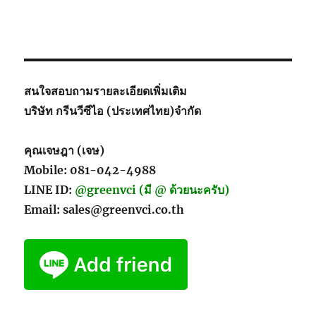
สนใจสอบถามรายละเอียดเพิ่มเติม
บริษัท กรีนวีซีไอ (ประเทศไทย)จำกัด
คุณเจษฎา (เจษ)
Mobile: 081-042-4988
LINE ID:
@greenvci (มี @ ด้วยนะครับ)
Email: sales@greenvci.co.th