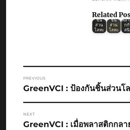
ใช้ใน
พลาสติ
ส่
งานห่อ
กกัน
ยา
เหล็ก
สนิม
ยน
Related Pos
และ
สำหรับ
ด้วย
ชิ้น
ชิ้น
พลา
ส่วน
ส่วน
กก
โลหะ
โลหะ
สน
Post
PREVIOUS
navigation
GreenVCI : ป้องกันชิ้นส่วนโ
Previous
post:
NEXT
GreenVCI : เมื่อพลาสติกกลา
Next