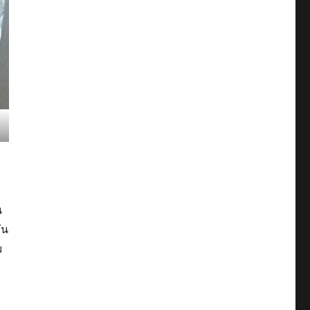
น
ัน
ม