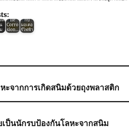
วน
กกัน
การใช้
น
สนิมV
พลาสติ
ต์
CI
กกัน
ts:
ถุง
(Volat
สนิม
สติ
ile
กับ
ัน
Corro
มอเตอ
ิม
sion…
ร์ไฟฟ้า
ลหะจากการเกิดสนิมด้วยถุงพลาสติก
ยเป็นนักรบป้องกันโลหะจากสนิม