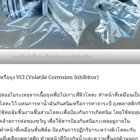
การป้องกันชิ้นส่วนโลหะด้วยพลาสติกกันสนิม
หรือถุง VCI (Volatile Corrosion Inhibitor)
่อยไอระเหยจากเนื้อถุงเพื่อไปเกาะที่ผิวโลหะ ทำหน้าที่เหมือนเป็
่ผิวโลหะไว้ แทนการทาน้ำมันกันสนิมหรือการทาจาระบี ถุงพลาสติกก
ห่อหุ้มชิ้นงานชิ้นส่วนโลหะเพื่อป้องกันการเกิดสนิม โดยใช้ห่อหุ่
Green
en
Green
VCI :
คล้ายการห่อของขวัญ เพื่อให้สารป้องกันสนิมระเหยอยู่ภายใน
 :
VCI :
ประโย
หน้าที่เหมือนชั้นฟิล์ม ป้องกันการปฏิกริยาระหว่างผิวโลหะกับ
กัน
ถุง
ชน์
น
พลาสติ
ของ
นที่เคลือบพลาสติก ทำหหน้าที่ป้องกันน้ำและความชื้นอยู่ด้านนอก