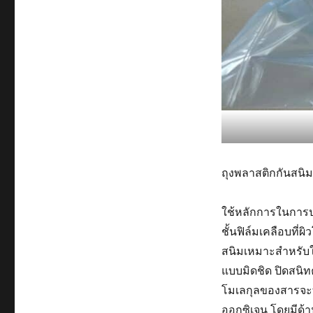
ถุงพลาสติกกันสนิม
ใช้หลักการในการปล
ชั้นฟิล์มเคลือบที
Green
สนิมเหมาะสำหรับใช้
VCI :
ถุง
Gre
แบบมิดชิด ปิดสนิท
พลาสติ
Green
VCI
โมเลกุลของสารจะทำ
กกัน
VCI :
ป้อง
สนิม
ถุง
ชิ้
ออกซิเจน โดยมีด้า