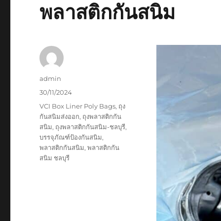
พลาสติกกันสนิม
Author
admin
Posted
30/11/2024
on
Tags
VCI Box Liner Poly Bags
,
ถุง
กันสนิมส่งออก
,
ถุงพลาสติกกัน
สนิม
,
ถุงพลาสติกกันสนิม-ชลบุรี
,
บรรจุภัณฑ์ป้องกันสนิม
,
พลาสติกกันสนิม
,
พลาสติกกัน
สนิม ชลบุรี