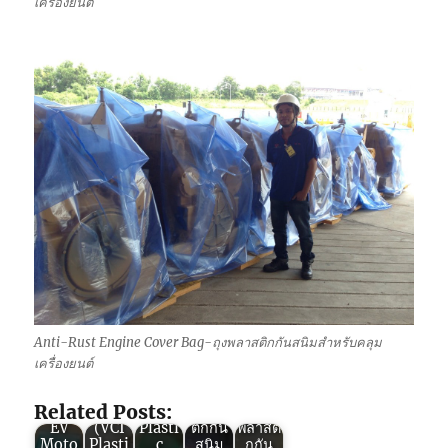
เครื่องยนต์
Green
VCI : 3
Green
ข้อดี
Green
VCI :
ของ
VCI :
Green
6 ข้อดี
“ถุง
5
Anti-Rust Engine Cover Bag-ถุงพลาสติกกันสนิมสำหรับคลุม
VCI
ของ
พลาสติ
คุณสม
Green
เครื่องยนต์
VCI
พลาสติ
กกัน
บัติที่
VCI :
Diffus
กกัน
สนิม”
ทำให้
คุณสม
Related Posts:
er for
สนิม
(VCI
“พลาส
บัติถุง
EV
(VCI
Plasti
ติกกัน
พลาสติ
Moto
Plasti
c
สนิม
กกัน