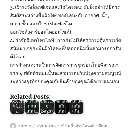
3. เฝ้าระวังอ็อกซิเจนและไฮโดรเจน: ยับยั้งอย่าให้มีการ
สัมผัสระหว่างพื้นผิวใดๆของโลหะกับ อากาศ, น้ำ,
ความชื้น และก๊าซ (ซัลเฟอร์ได
ออกไซด์,คาร์บอนไดออกไซด์).
4. กำจัดอีเลคโทรไลท์: การกันไม่ให้สารกระตุ้นการเกิด
สนิมมาเจอกับพื้นผิวโลหะที่ปลอดสนิมนั้นสามารถการัน
Green
ตีได้เลย
VCI : 3
การกำหนดงานในการจัดการการผุกร่อนโดยพิจารณา
ข้อดี
ของ
จาก 4 ฟลักด้านบนนั้นจะสามารถปรับปรุงความสมบูรณ์
“ถุง
ระหว่างธุรกิจของคุณกับสินค้าของคุณได้อย่างแน่นอน
Green
พลาสติ
Green
VCI :
กกัน
VCI :
5 ข้อดี
สนิม”
การใช้
Related Posts:
ของ
(VCI
ถุง
งาน
Green
พลาสติ
Plasti
พลาสติ
พลาสติ
VCI :
กกัน
c
กกัน
กกัน
5…
สนิม…
Bags)
สนิม
สนิม
Author
Posted
Tags
admin
23/10/2016
ทำไมชิ้นส่วนโลหะต้องมีสนิม
on