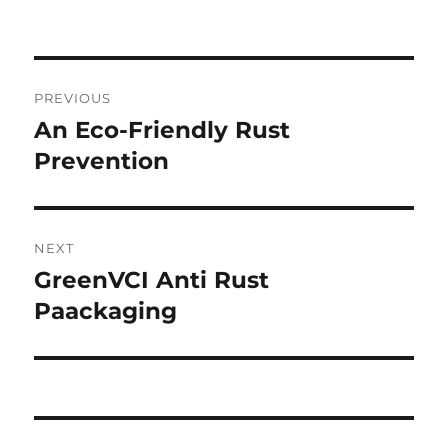
Post
PREVIOUS
navigation
An Eco-Friendly Rust
Previous
post:
Prevention
NEXT
GreenVCI Anti Rust
Next
post:
Paackaging