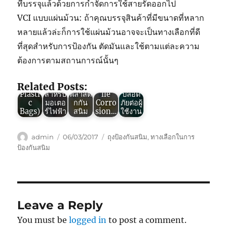
ที่บรรจุแล้วด้วยการกำจัดการใช้สายรัดออกไป
Green
VCI แบบแผ่นม้วน: ถ้าคุณบรรจุสินค้าที่มีขนาดที่หลาก
VCI : 3
Green
Green
Green
หลายแล้วล่ะก็การใช้แผ่นม้วนอาจจะเป็นทางเลือกที่ดี
ข้อดี
VCI :
VCI :
VCI :
Green
ของ
ถุง
การ
ถุง
VCI :
ที่สุดสำหรับการป้องกัน ตัดมันและใช้ตามแต่ละความ
“ถุง
พลาสติ
ป้องกัน
พลาสติ
ถุง
ต้องการตามสถานการณ์นั้นๆ
พลาสติ
กกัน
ชิ้น
กกัน
พลาสติ
กกัน
สนิม
ส่วน
สนิมV
กกัน
สนิม”
เกราะ
โลหะ
CI
สนิม
Related Posts:
(VCI
ป้องกัน
ด้วย
(Volat
ใช้ง่าย
Plasti
สำหรับ
พลาสติ
ile
ปลอด
c
มอเตอ
กกัน
Corro
ภัยต่อผู้
Bags)
ร์ไฟฟ้า
สนิม
sion…
ใช้งาน
Author
Posted
Tags
admin
06/03/2017
ถุงป้องกันสนิม
,
ทางเลือกในการ
on
ป้องกันสนิม
Leave a Reply
You must be
logged in
to post a comment.