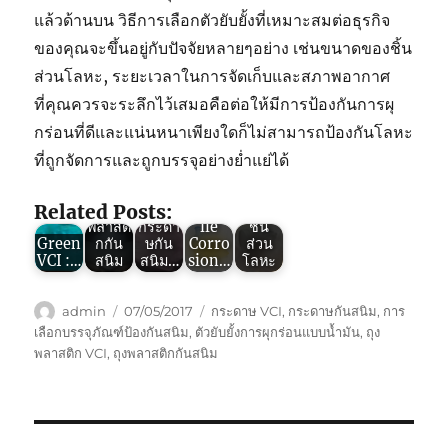
แล้วด้านบน วิธีการเลือกตัวยับยั้งที่เหมาะสมต่อธุรกิจ
ของคุณจะขึ้นอยู่กับปัจจัยหลายๆอย่าง เช่นขนาดของชิ้น
Green
VCI :
ส่วนโลหะ, ระยะเวลาในการจัดเก็บและสภาพอากาศ
Green
ถุง
ที่คุณควรจะระลึกไว้เสมอคือต่อให้มีการป้องกันการผุ
Green
VCI :
พลาสติ
VCI : 3
ถุง
กกัน
กร่อนที่ดีและแน่นหนาเพียงใดก็ไม่สามารถป้องกันโลหะ
Green
ข้อดี
พลาสติ
สนิม
ที่ถูกจัดการและถูกบรรจุอย่างย่ำแย่ได้
VCI :
ของ
กกัน
ใช้ใน
การ
การ
สนิมV
งานห่อ
ทำงาน
เลือก
CI
เหล็ก
Related Posts:
ของถุง
ใช้
(Volat
และ
พลาสติ
กระดา
ile
ชิ้น
Green
กกัน
ษกัน
Corro
ส่วน
VCI :…
สนิม
สนิม…
sion…
โลหะ
Author
Posted
Tags
admin
07/05/2017
กระดาษ VCI
,
กระดาษกันสนิม
,
การ
on
เลือกบรรจุภัณฑ์ป้องกันสนิม
,
ตัวยับยั้งการผุกร่อนแบบน้ำมัน
,
ถุง
พลาสติก VCI
,
ถุงพลาสติกกันสนิม