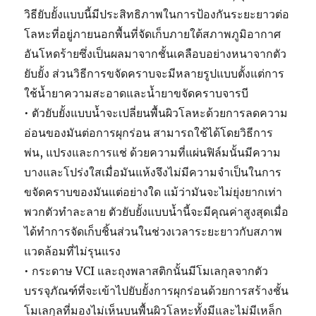
วิธียับยั้งแบบนี้มีประสิทธิภาพในการป้องกันระยะยาวต่อ
โลหะที่อยู่ภายนอกพื้นที่จัดเก็บภายใต้สภาพภูมิอากาศ
อันโหดร้ายซึ่งเป็นผลมาจากชั้นเคลือบอย่างหนาจากตัว
ยับยั้ง ส่วนวิธีการขจัดคราบจะมีหลายรูปแบบตั้งแต่การ
ใช้น้ำยาความสะอาดและน้ำยาขจัดคราบจารบี
• ตัวยับยั้งแบบน้ำจะเปลี่ยนพื้นผิวโลหะด้วยการลดความ
อ่อนของมันต่อการผุกร่อน สามารถใช้ได้โดยวิธีการ
พ่น, แปรงและการแช่ ด้วยความที่แผ่นฟิล์มนั้นมีความ
บางและโปร่งใสเมื่อมันแห้งจึงไม่มีความจำเป็นในการ
ขจัดคราบของมันแต่อย่างใด แม้ว่ามันจะไม่ยุ่งยากเท่า
พวกตัวทำละลาย ตัวยับยั้งแบบน้ำนี้จะมีคุณค่าสูงสุดเมื่อ
ได้ทำการจัดเก็บชิ้นส่วนในช่วงเวลาระยะยาวกับสภาพ
แวดล้อมที่ไม่รุนแรง
• กระดาษ VCI และถุงพลาสติกนั้นมีโมเลกุลจากตัว
บรรจุภัณฑ์ที่จะเข้าไปยับยั้งการผุกร่อนด้วยการสร้างชั้น
โมเลกุลที่มองไม่เห็นบนพื้นผิวโลหะทั้งมีและไม่มีเหล็ก